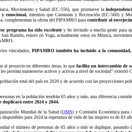
sica, Movimiento y Salud (EC-556), que promueve la
independenci
 y emocional,
mientras que Caminata y Recreación (EC-560) y Mov
 vida, complementan la oferta del PIPAMRO para
contribuir al envejeci
ese programa ha sido excelente
y he invitado a mucha gente para qu
de San Ramón, estuve en Yoga, actualmente estoy en Música, movimiento
IPAMRO.
ectos vinculados,
PIPAMRO también ha incluido a la comunidad, org
r al proyecto en diferentes áreas, lo que
facilita un intercambio de 
e les permita mantenerse activos y activas a nivel de sociedad” extern
oblación total del país en 2020 y de acuerdo con las proyecciones pobl
personas en la población tendrán 65 años y más, una diferencia conside
e duplicará entre 2024 y 2044.
ganización Mundial de la Salud (
OMS
) y Comisión Económica para A
s disponibles para 2024 la esperanza de vida de las mujeres es de 83 añ
undial el número de personas de 65 años o más se duplique, pasando 