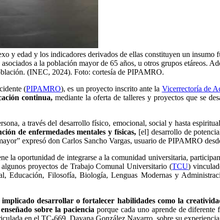
xo y edad y los indicadores derivados de ellas constituyen un insumo fu
os asociados a la población mayor de 65 años, u otros grupos etáreos. A
 población. (INEC, 2024). Foto: cortesía de PIPAMRO.
cidente (
PIPAMRO
), es un proyecto inscrito ante la
Vicerrectoría de A
ucación continua,
mediante la oferta de talleres y proyectos que se de
na, a través del desarrollo físico, emocional, social y hasta espiritua
ción de enfermedades mentales y físicas,
[el]
desarrollo de potenci
 ya mayor” expresó don Carlos Sancho Vargas, usuario de PIPAMRO desde
la oportunidad de integrarse a la comunidad universitaria, participa
an algunos proyectos de Trabajo Comunal Universitario (
TCU
) vincula
ial, Educación, Filosofía, Biología, Lenguas Modernas y Administra
 implicado desarrollar o fortalecer habilidades como la creativida
enseñado sobre la paciencia
porque cada uno aprende de diferente fo
atriculada en el TC-669, Dayana González Navarro, sobre su experienc