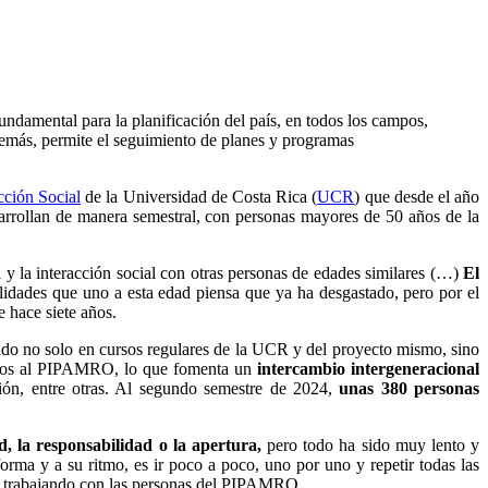
ndamental para la planificación del país, en todos los campos,
demás, permite el seguimiento de planes y programas
cción Social
de la Universidad de Costa Rica (
UCR
) que desde el año
sarrollan de manera semestral, con personas mayores de 50 años de la
l y la interacción social con otras personas de edades similares (…)
El
alidades que uno a esta edad piensa que ya ha desgastado, pero por el
 hace siete años.
ndo no solo en cursos regulares de la UCR y del proyecto mismo, sino
dos al PIPAMRO, lo que fomenta un
intercambio intergeneracional
ción, entre otras. Al segundo semestre de 2024,
unas 380 personas
d, la responsabilidad o la apertura,
pero todo ha sido muy lento y
rma y a su ritmo, es ir poco a poco, uno por uno y repetir todas las
ia trabajando con las personas del PIPAMRO.