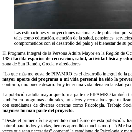
Las estimaciones y proyecciones nacionales de población por se
tales como educación, atención de la salud, pensiones, servici
comprometidos con el desarrollo del país y el bienestar de su
El Programa Integral de la Persona Adulta Mayor en la Región de Oc
1986
facilita espacios de recreación, salud, actividad física y ed
zona de San Ramón, Grecia y alrededores.
“Lo que más me gusta de PIPAMRO es el desarrollo integral de la perso
mayor aporte del programa a mi vida personal ha sido la preven
contrario, uno puede desarrollar y tener una vida plena en la edad
La población adulta mayor que forma parte de PIPAMRO también tiene 
también en programas culturales, artísticos y recreativos que realiz
con estudiantes de diversas carreras como Psicología, Trabajo Soc
mayores forman parte del proyecto.
“Desde el primer día he aprendido muchísimo de esta población,
ha
natural para todos y todas, hemos aprendido muchísimo (…)
Me ha 
veces que sean necesarias” comentó la estudiante de Psicología y m