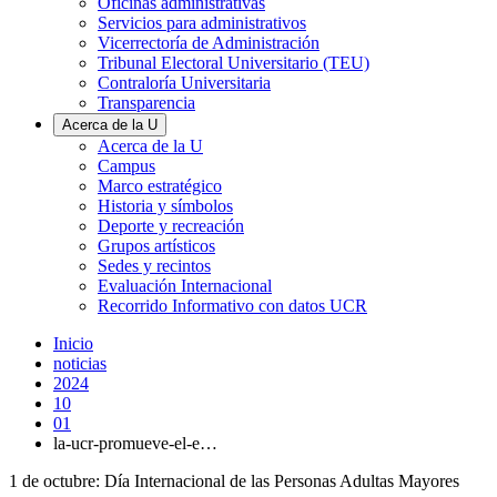
Oficinas administrativas
Servicios para administrativos
Vicerrectoría de Administración
Tribunal Electoral Universitario (TEU)
Contraloría Universitaria
Transparencia
Acerca de la U
Acerca de la U
Campus
Marco estratégico
Historia y símbolos
Deporte y recreación
Grupos artísticos
Sedes y recintos
Evaluación Internacional
Recorrido Informativo con datos UCR
Inicio
noticias
2024
10
01
la-ucr-promueve-el-e…
1 de octubre: Día Internacional de las Personas Adultas Mayores