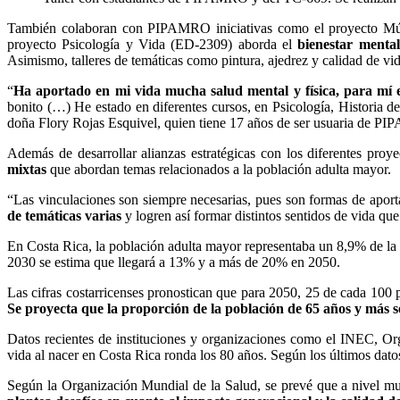
También colaboran con PIPAMRO iniciativas como el proyecto Mú
proyecto Psicología y Vida (ED-2309) aborda el
bienestar mental
Asimismo, talleres de temáticas como pintura, ajedrez y calidad de
“
Ha aportado en mi vida mucha salud mental y física, para mí 
bonito (…) He estado en diferentes cursos, en Psicología, Historia 
doña Flory Rojas Esquivel, quien tiene 17 años de ser usuaria de P
Además de desarrollar alianzas estratégicas con los diferentes proy
mixtas
que abordan temas relacionados a la población adulta mayor.
“Las vinculaciones son siempre necesarias, pues son formas de aporta
de temáticas varias
y logren así formar distintos sentidos de vida qu
En Costa Rica, la población adulta mayor representaba un 8,9% de la p
2030 se estima que llegará a 13% y a más de 20% en 2050.
Las cifras costarricenses pronostican que para 2050, 25 de cada 100 
Se proyecta que la proporción de la población de 65 años y más s
Datos recientes de instituciones y organizaciones como el INEC, Or
vida al nacer en Costa Rica ronda los 80 años. Según los últimos dato
Según la Organización Mundial de la Salud, se prevé que a nivel m