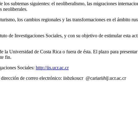
de los subtemas siguientes: el neoliberalismo, las migraciones internaci
s neoliberales.
 turismo, los cambios regionales y las transformaciones en el ámbito ru
tuto de Investigaciones Sociales, y con su objetivo de estimular esta a
e la Universidad de Costa Rica o fuera de ésta. El plazo para presentar
e fin.
igaciones Sociales:
http://iis.ucr.ac.cr
 dirección de correo electrónico:
iis
bzko
ucr
@cariari
ihlj
.ucr.ac.cr