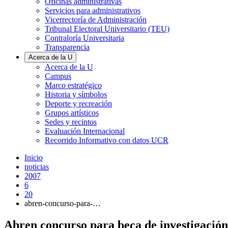
Oficinas administrativas
Servicios para administrativos
Vicerrectoría de Administración
Tribunal Electoral Universitario (TEU)
Contraloría Universitaria
Transparencia
Acerca de la U
Acerca de la U
Campus
Marco estratégico
Historia y símbolos
Deporte y recreación
Grupos artísticos
Sedes y recintos
Evaluación Internacional
Recorrido Informativo con datos UCR
Inicio
noticias
2007
6
20
abren-concurso-para-…
Abren concurso para beca de investigación