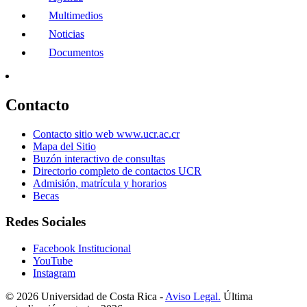
Multimedios
Noticias
Documentos
Contacto
Contacto sitio web www.ucr.ac.cr
Mapa del Sitio
Buzón interactivo de consultas
Directorio completo de contactos UCR
Admisión, matrícula y horarios
Becas
Redes Sociales
Facebook Institucional
YouTube
Instagram
© 2026 Universidad de Costa Rica -
Aviso Legal.
Última