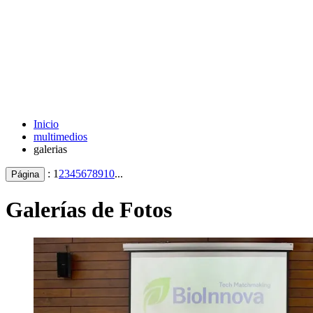
Inicio
multimedios
galerias
:
1
2
3
4
5
6
7
8
9
10
...
Página
Galerías de Fotos