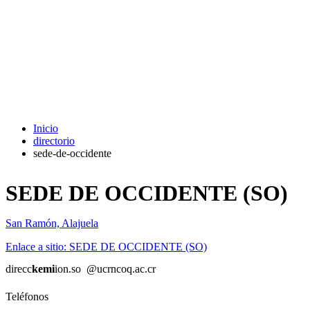
Inicio
directorio
sede-de-occidente
SEDE DE OCCIDENTE (SO)
San Ramón, Alajuela
Enlace a sitio: SEDE DE OCCIDENTE (SO)
direcc
kemi
ion.so
@ucr
ncoq
.ac.cr
Teléfonos