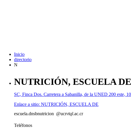
Inicio
directorio
N
NUTRICIÓN, ESCUELA D
SC, Finca Dos. Carretera a Sabanilla, de la UNED 200 este, 10
Enlace a sitio: NUTRICIÓN, ESCUELA DE
escuela.
dnsb
nutricion
@ucr
vtql
.ac.cr
Teléfonos