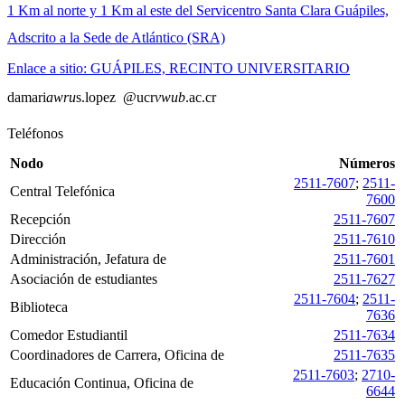
1 Km al norte y 1 Km al este del Servicentro Santa Clara Guápiles,
Adscrito a la Sede de Atlántico (SRA)
Enlace a sitio: GUÁPILES, RECINTO UNIVERSITARIO
damari
awru
s.lopez
@ucr
vwub
.ac.cr
Teléfonos
Nodo
Números
2511-7607
;
2511-
Central Telefónica
7600
Recepción
2511-7607
Dirección
2511-7610
Administración, Jefatura de
2511-7601
Asociación de estudiantes
2511-7627
2511-7604
;
2511-
Biblioteca
7636
Comedor Estudiantil
2511-7634
Coordinadores de Carrera, Oficina de
2511-7635
2511-7603
;
2710-
Educación Continua, Oficina de
6644