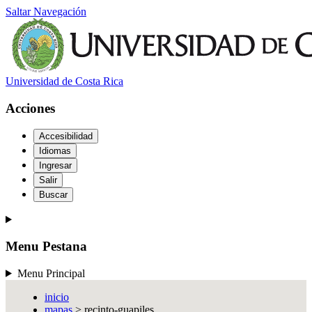
Saltar Navegación
Universidad de Costa Rica
Acciones
Accesibilidad
Idiomas
Ingresar
Salir
Buscar
Menu Pestana
Menu Principal
inicio
mapas
> recinto-guapiles