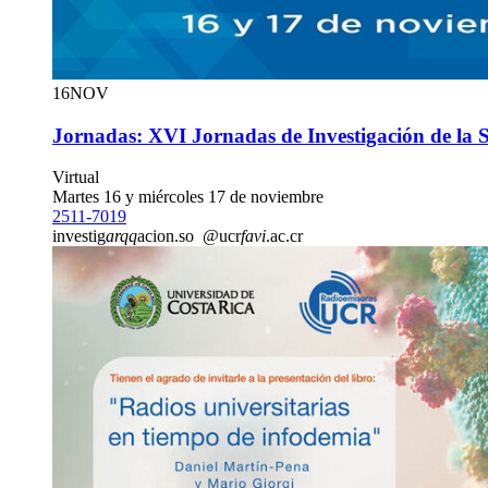
16
NOV
Jornadas: XVI Jornadas de Investigación de la 
Virtual
Martes 16 y miércoles 17 de noviembre
2511-7019
investig
arqq
acion.so
@ucr
favi
.ac.cr