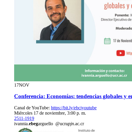
17
NOV
Conferencia: Economías: tendencias globales y 
Canal de YouTube:
https://bit.ly/ebciyoutube
Miércoles 17 de noviembre, 3:00 p. m.
2511-1919
ivannia.
ebeg
arguello
@ucr
upjn
.ac.cr