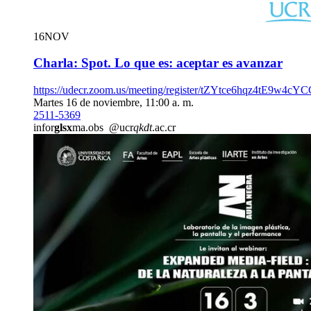
16
NOV
Charla: Spot. Lo que es: aceptar es avanzar
https://udecr.zoom.us/meeting/register/tZYtce6hqz4tE9w
Martes 16 de noviembre, 11:00 a. m.
2511-5369
infor
glsx
ma.obs
@ucr
qkdt
.ac.cr