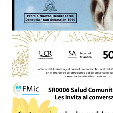
16
NOV
Jornadas: de Investigación CIHAC 2021:"Centro
Bicentenario"
Fecha límite de inscripción: viernes 19 de noviembre
2511-3268
|
2511-3338
adriana.so
sxua
lanosanchez
@ucr
mxsq
.ac.cr
18
NOV
Comunicado: Campaña de recolección de medicam
Vacunatorio UCR (Comedor Estudiantil)
Jueves 18 y viernes 19 de noviembre, de 8:00 a 11:30 a. m.
2511-4009
maria.
lbjx
quesada
@ucr
mzks
.ac.cr
19
NOV
Invitación: CineUCR: "La precarización del emp