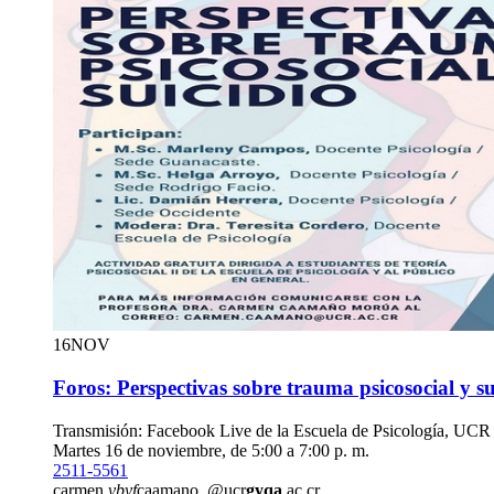
16
NOV
Foros: Perspectivas sobre trauma psicosocial y su
Transmisión: Facebook Live de la Escuela de Psicología, UCR
Martes 16 de noviembre, de 5:00 a 7:00 p. m.
2511-5561
carmen.
vbyf
caamano
@ucr
gyqa
.ac.cr