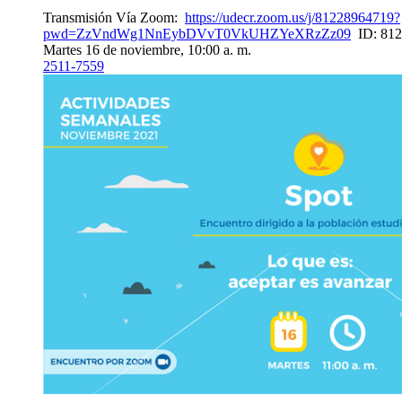
Transmisión Vía Zoom:
https://udecr.zoom.us/j/81228964719?
pwd=ZzVndWg1NnEybDVvT0VkUHZYeXRzZz09
ID: 812 
Martes 16 de noviembre, 10:00 a. m.
2511-7559