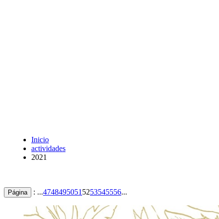
Inicio
actividades
2021
: ...
47
48
49
50
51
52
53
54
55
56
...
Página