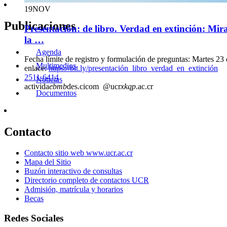
19
NOV
Publicaciones
Presentación: de libro. Verdad en extinción: Mira
la …
Agenda
Fecha límite de registro y formulación de preguntas: Martes 23
Multimedios
enlace:
https://bit.ly/presentación_libro_verdad_en_extinción
2511-6414
Noticias
activida
ebmb
des.cicom
@ucr
xkqp
.ac.cr
Documentos
Contacto
Contacto sitio web www.ucr.ac.cr
Mapa del Sitio
Buzón interactivo de consultas
Directorio completo de contactos UCR
Admisión, matrícula y horarios
Becas
Redes Sociales