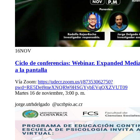
16
NOV
Ciclo de conferencias: Webinar. Expanded Media-
a la pantalla
Vía Zoom:
https://udecr.zoom.us/j/87353062750?
pwd=RE5Dei9meXNQRW9HSGYybEVqQXZVUT09
Martes 16 de noviembre, 3:00 p. m.
jorge.
utrh
delgado
@ucr
bpio
.ac.cr