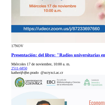
17
NOV
Presentación: del libro: "Radios universitarias 
Miércoles 17 de noviembre, 10:00 a. m.
2511-6850
katheri
fvif
ne.prado
@ucr
yxci
.ac.cr