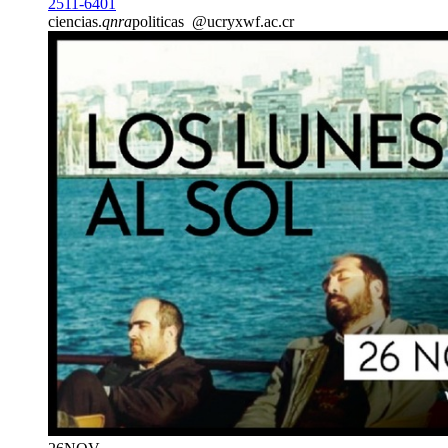
2511-6401
ciencias.
qnra
politicas
@ucr
yxwf
.ac.cr