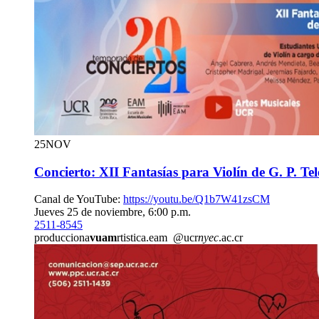
25
NOV
Concierto: XII Fantasías para Violín de G. P. T
Canal de YouTube:
https://youtu.be/Q1b7W41zsCM
Jueves 25 de noviembre, 6:00 p.m.
2511-8545
producciona
vuam
rtistica.eam
@ucr
nyec
.ac.cr