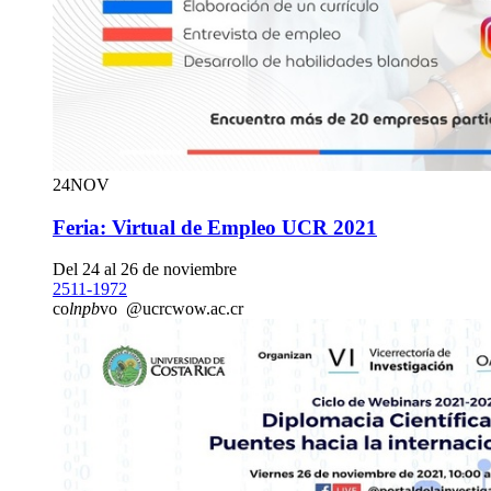
24
NOV
Feria: Virtual de Empleo UCR 2021
Del 24 al 26 de noviembre
2511-1972
co
lnpb
vo
@ucr
cwow
.ac.cr