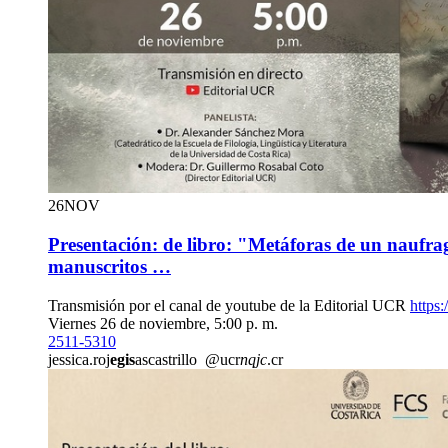
26
NOV
Presentación: de libro: "Metáforas de un naufra
manuscritos …
Transmisión por el canal de youtube de la Editorial UCR
https:
Viernes 26 de noviembre, 5:00 p. m.
2511-5310
jessica.roj
egis
ascastrillo
@ucr
nqjc
.cr