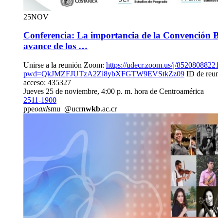
25
NOV
Conferencia: La importancia de la Convención B
avance de los …
Unirse a la reunión Zoom:
https://udecr.zoom.us/j/8520808822
pwd=QkJMZFJUTzA2Zi8ybXFGTW9EVStkZz09
ID de reu
acceso: 435327
Jueves 25 de noviembre, 4:00 p. m. hora de Centroamérica
2511-1900
ppe
oaxl
smu
@ucr
nwkb
.ac.cr