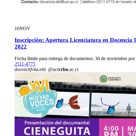
16
NOV
Inscripción: Apertura Licenciatura en Docencia U
2022
Fecha límite para entrega de documentos: 30 de noviembre por 
2511-4775
docenc
kfvi
ia.efd
@ucr
crbn
.ac.cr