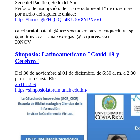
Sede del Pacífico, Sede del Sur
Período de inscripción: del 15 de octubre al 1° de diciembre
por medio del siguiente enlace:
https://forms.gle/HQkQT4KU6V8YPXgV6
catedra
miai
.patcul
@ucr
cdmb
.ac.cr
|
gestioncu
quce
ltural.sp
@ucr
tmiy
.ac.cr
|
ana.
xivh
rojas
@ucr
pmve
.ac.cr
30
NOV
Simposio: Latinoamericano "Covid-19 y
Cerebro"
Del 30 de noviembre al 01 de diciembre, de 6:30 a. m. a 2:30
p. m. hora Costa Rica
2511-8259
https://simposiolatbrain.unah.edu.hn/