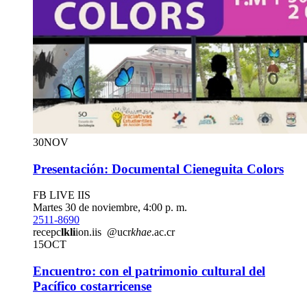
30
NOV
Presentación: Documental Cieneguita Colors
FB LIVE IIS
Martes 30 de noviembre, 4:00 p. m.
2511-8690
recepc
lkli
ion.iis
@ucr
khae
.ac.cr
15
OCT
Encuentro: con el patrimonio cultural del
Pacífico costarricense