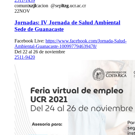
2511-1439
comuni
xzjl
cacion
@sep
ltzg
.ucr.ac.cr
22
NOV
Jornadas: IV Jornada de Salud Ambiental
Sede de Guanacaste
Facebook Live:
https://www.facebook.com/Jornada-Salud-
Ambiental-Guanacaste-100997794639478/
Del 22 al 26 de noviembre
2511-9420