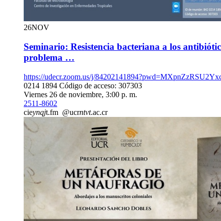
26
NOV
Seminario: Resistencia bacteriana a los antibió
problema …
https://udecr.zoom.us/j/84202141894?pwd=MXpnZzRSU2Yx
0214 1894 Código de acceso: 307303
Viernes 26 de noviembre, 3:00 p. m.
2511-8602
cie
ynqj
t.fm
@ucr
ntvt
.ac.cr