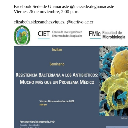
Facebook Sede de Guanacaste @ucr.sede.deguanacaste
Viernes 26 de noviembre, 2:00 p. m.
elizabeth.s
idze
anchezviquez
@ucr
iivo
.ac.cr