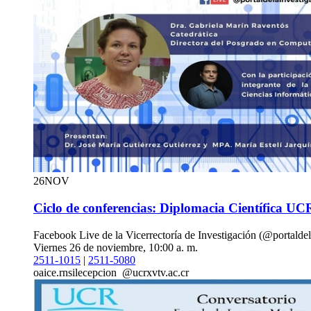
26
NOV
Ciclo de conferencias: Diplomacia Científica UC
Facebook Live de la Vicerrectoría de Investigación (@portalde
Viernes 26 de noviembre, 10:00 a. m.
2511-1015
|
2511-5080
oaice.r
nsil
ecepcion
@ucr
xvtv
.ac.cr