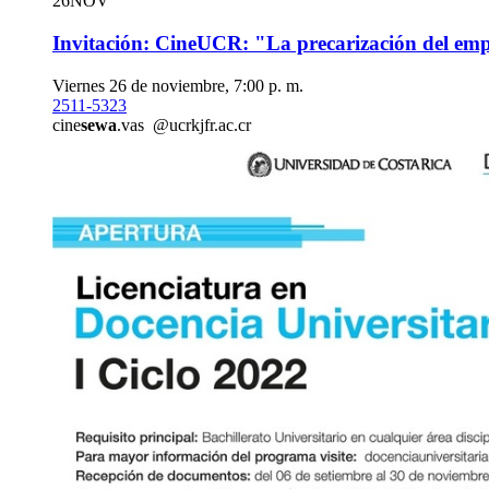
26
NOV
Invitación: CineUCR: "La precarización del emp
Viernes 26 de noviembre, 7:00 p. m.
2511-5323
cine
sewa
.vas
@ucr
kjfr
.ac.cr