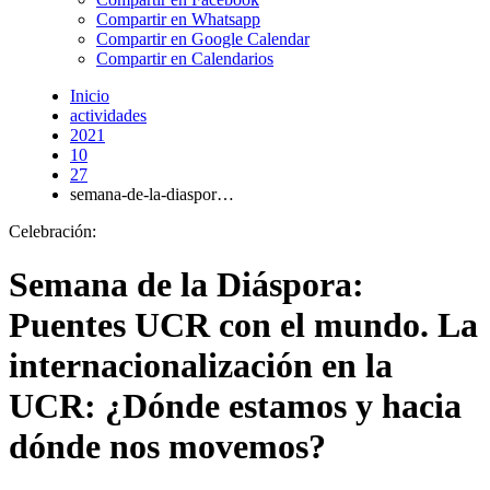
Compartir en Whatsapp
Compartir en Google Calendar
Compartir en Calendarios
Inicio
actividades
2021
10
27
semana-de-la-diaspor…
Celebración:
Semana de la Diáspora:
Puentes UCR con el mundo. La
internacionalización en la
UCR: ¿Dónde estamos y hacia
dónde nos movemos?