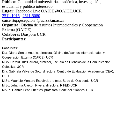
Público:
Comunidad universitaria, académica, investigación,
estudiantil y público interesado
Lugar:
Facebook Live OAICE @OAICE.UCR
2511-1015
|
2511-5080
oaice.r
lnpq
ecepcion
@ucr
sakm
.ac.cr
Organiza:
Oficina de Asuntos Internacionales y Cooperación
Externa (OAICE)
Colabora:
Diáspora UCR
Participantes:
Panelistas:
Dra. Diana Senior Angulo, directora, Oficina de Asuntos Internacionales y
Cooperación Externa (OAICE), UCR
MBA. Harold Hütt Herrera, profesor, Escuela de Ciencias de la Comunicación
Colectiva, UCR
Dra. Gabriela Valverde Soto, directora, Centro de Evaluación Académica (CEA),
UCR
M.Sc. Mauricio Montero Esquivel, profesor, Sede de Occidente, UCR
M.Sc. Johanna Alarcón Rivera, directora, RIFED-UCR
MAEd. Hannia León Fuentes, profesora, Sede del Atlántico, UCR