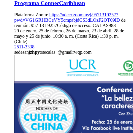
Programa ConnecCaribbean
Plataforma Zoom:
https://udecr.zoom.us/j/9571319257?
pwd=VG1GRHBCeVY5cmpabjdCS3dLQzF2QT09ID
de
reunión: 957 131 9257Código de acceso: CALAS988
29 de enero, 25 de febrero, 26 de marzo, 23 de abril, 28 de
mayo y 25 de junio, 10:30 a. m. (Costa Rica) 1:30 p. m.
(Chile)
2511-3338
sedesanj
zhpy
osecalas
@gmail
rwqp
.com