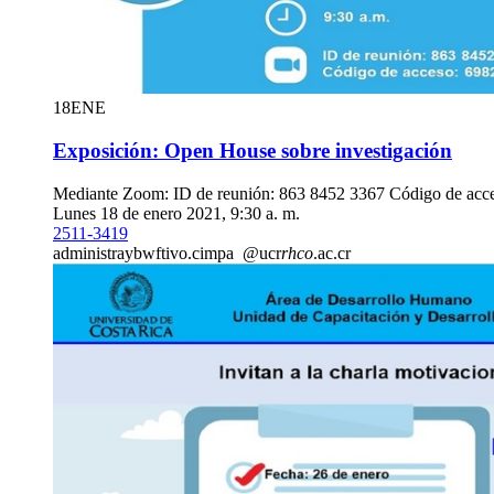
18
ENE
Exposición: Open House sobre investigación
Mediante Zoom: ID de reunión: 863 8452 3367 Código de acc
Lunes 18 de enero 2021, 9:30 a. m.
2511-3419
administra
ybwf
tivo.cimpa
@ucr
rhco
.ac.cr