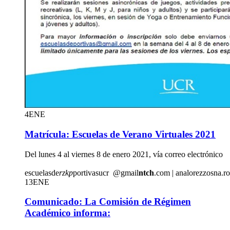
4
ENE
Matrícula: Escuelas de Verano Virtuales 2021
Del lunes 4 al viernes 8 de enero 2021, vía correo electrónico
escuelasde
rzkp
portivasucr
@gmail
ntch
.com
|
analore
zzos
na.r
13
ENE
Comunicado: La Comisión de Régimen
Académico informa: