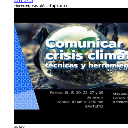
2511-5323
cine
euvq
.vas
@ucr
fppi
.ac.cr
4
ENE