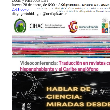
Zoom y Facebook Live
Jueves 28 de enero, de 6:00 a 8:00 p. m.
2511-6676
diego.
pwio
hidalgo
@ucr
fxpk
.ac.cr
27
ENE
Seminario Web: Vacuna Contra el VPH: ¿Es una 
Miércoles 27 de enero, 11:00 a. m.
2511-8488