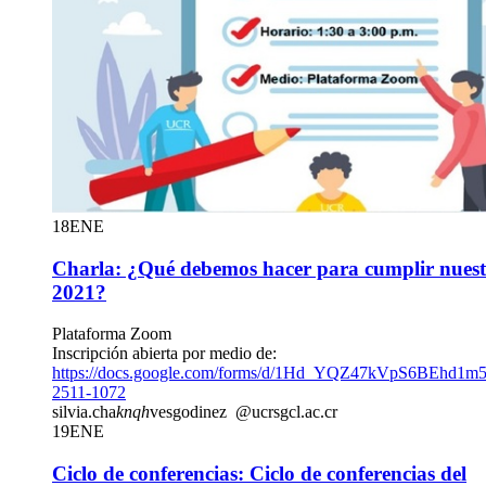
18
ENE
Charla: ¿Qué debemos hacer para cumplir nuestr
2021?
Plataforma Zoom
Inscripción abierta por medio de:
https://docs.google.com/forms/d/1Hd_YQZ47kVpS6BEhd
2511-1072
silvia.cha
knqh
vesgodinez
@ucr
sgcl
.ac.cr
19
ENE
Ciclo de conferencias: Ciclo de conferencias del