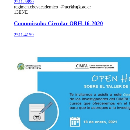
2511-5890
regimen.
cbcv
academico
@ucr
khqk
.ac.cr
13
ENE
Comunicado: Circular ORH-16-2020
2511-4159