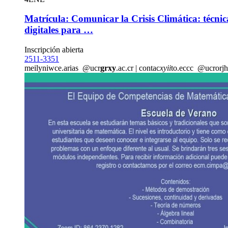
Matrícula: Comunicar la Crisis Climática: técni
digitales para …
Inscripción abierta
2511-3351
meilyn
iwce
.arias
@ucr
grxy
.ac.cr
|
contac
xyii
to.eccc
@ucr
orjh