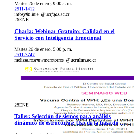
Martes 26 de enero, 9:00 a. m.
2511-1412
info
syfm
.inie
@ucr
fqaz
.ac.cr
26
ENE
Charla: Webinar Gratuito: Calidad en el
Servicio con Inteligencia Emocional
Martes 26 de enero, 5:00 p. m.
2511-3747
melissa.ro
srmw
merotorres
@ucr
nlnn
.ac.cr
28
ENE
Taller: Selección de sismos para análisis
dinámico de estructuras: Uso de la base de …