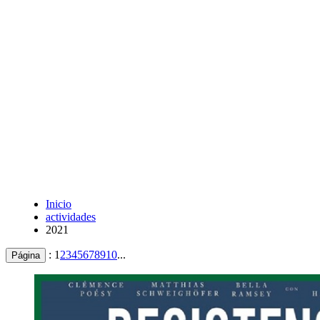
Inicio
actividades
2021
:
1
2
3
4
5
6
7
8
9
10
...
Página