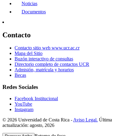
Noticias
Documentos
Contacto
Contacto sitio web www.ucr.ac.cr
Mapa del Sitio
Buzón interactivo de consultas
Directorio completo de contactos UCR
Admisión, matrícula y horarios
Becas
Redes Sociales
Facebook Institucional
YouTube
Instagram
© 2026 Universidad de Costa Rica -
Aviso Legal.
Última
actualización: agosto, 2026
Retorno de foco