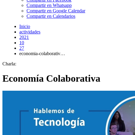
Compartir en Whatsapp
Compartir en Google Calendar
Compartir en Calendarios
Inicio
actividades
2021
10
27
economia-colaborativ…
Charla:
Economía Colaborativa