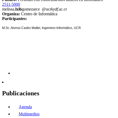
2511-5000
melissa.
lxib
gomezarce
@ucr
kydf
.ac.cr
Organiza:
Centro de Informática
Participantes:
M.Sc. Alonso Castro Mattei, Ingeniero Informático, UCR
Publicaciones
Agenda
Multimedios