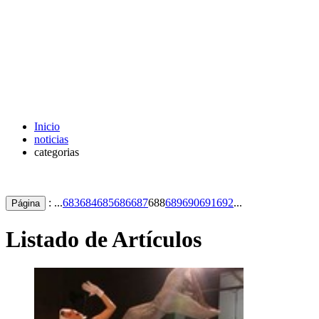
Inicio
noticias
categorias
: ...
683
684
685
686
687
688
689
690
691
692
...
Página
Listado de Artículos