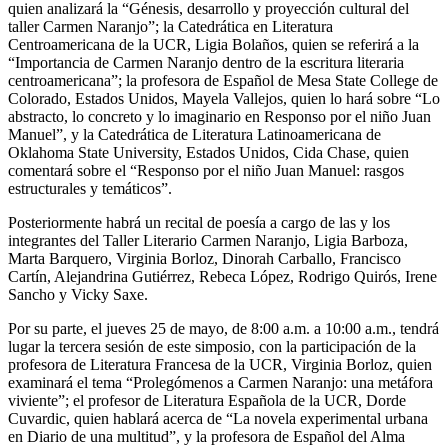
quien analizará la “Génesis, desarrollo y proyección cultural del
taller Carmen Naranjo”; la Catedrática en Literatura
Centroamericana de la UCR, Ligia Bolaños, quien se referirá a la
“Importancia de Carmen Naranjo dentro de la escritura literaria
centroamericana”; la profesora de Español de Mesa State College de
Colorado, Estados Unidos, Mayela Vallejos, quien lo hará sobre “Lo
abstracto, lo concreto y lo imaginario en Responso por el niño Juan
Manuel”, y la Catedrática de Literatura Latinoamericana de
Oklahoma State University, Estados Unidos, Cida Chase, quien
comentará sobre el “Responso por el niño Juan Manuel: rasgos
estructurales y temáticos”.
Posteriormente habrá un recital de poesía a cargo de las y los
integrantes del Taller Literario Carmen Naranjo, Ligia Barboza,
Marta Barquero, Virginia Borloz, Dinorah Carballo, Francisco
Cartín, Alejandrina Gutiérrez, Rebeca López, Rodrigo Quirós, Irene
Sancho y Vicky Saxe.
Por su parte, el jueves 25 de mayo, de 8:00 a.m. a 10:00 a.m., tendrá
lugar la tercera sesión de este simposio, con la participación de la
profesora de Literatura Francesa de la UCR, Virginia Borloz, quien
examinará el tema “Prolegómenos a Carmen Naranjo: una metáfora
viviente”; el profesor de Literatura Española de la UCR, Dorde
Cuvardic, quien hablará acerca de “La novela experimental urbana
en Diario de una multitud”, y la profesora de Español del Alma