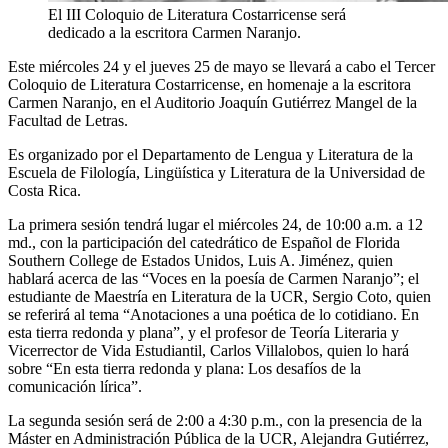
El III Coloquio de Literatura Costarricense será
dedicado a la escritora Carmen Naranjo.
Este miércoles 24 y el jueves 25 de mayo se llevará a cabo el Tercer
Coloquio de Literatura Costarricense, en homenaje a la escritora
Carmen Naranjo, en el Auditorio Joaquín Gutiérrez Mangel de la
Facultad de Letras.
Es organizado por el Departamento de Lengua y Literatura de la
Escuela de Filología, Lingüística y Literatura de la Universidad de
Costa Rica.
La primera sesión tendrá lugar el miércoles 24, de 10:00 a.m. a 12
md., con la participación del catedrático de Español de Florida
Southern College de Estados Unidos, Luis A. Jiménez, quien
hablará acerca de las “Voces en la poesía de Carmen Naranjo”; el
estudiante de Maestría en Literatura de la UCR, Sergio Coto, quien
se referirá al tema “Anotaciones a una poética de lo cotidiano. En
esta tierra redonda y plana”, y el profesor de Teoría Literaria y
Vicerrector de Vida Estudiantil, Carlos Villalobos, quien lo hará
sobre “En esta tierra redonda y plana: Los desafíos de la
comunicación lírica”.
La segunda sesión será de 2:00 a 4:30 p.m., con la presencia de la
Máster en Administración Pública de la UCR, Alejandra Gutiérrez,