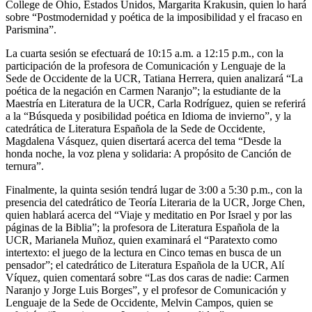
College de Ohio, Estados Unidos, Margarita Krakusin, quien lo hará
sobre “Postmodernidad y poética de la imposibilidad y el fracaso en
Parismina”.
La cuarta sesión se efectuará de 10:15 a.m. a 12:15 p.m., con la
participación de la profesora de Comunicación y Lenguaje de la
Sede de Occidente de la UCR, Tatiana Herrera, quien analizará “La
poética de la negación en Carmen Naranjo”; la estudiante de la
Maestría en Literatura de la UCR, Carla Rodríguez, quien se referirá
a la “Búsqueda y posibilidad poética en Idioma de invierno”, y la
catedrática de Literatura Española de la Sede de Occidente,
Magdalena Vásquez, quien disertará acerca del tema “Desde la
honda noche, la voz plena y solidaria: A propósito de Canción de
ternura”.
Finalmente, la quinta sesión tendrá lugar de 3:00 a 5:30 p.m., con la
presencia del catedrático de Teoría Literaria de la UCR, Jorge Chen,
quien hablará acerca del “Viaje y meditatio en Por Israel y por las
páginas de la Biblia”; la profesora de Literatura Española de la
UCR, Marianela Muñoz, quien examinará el “Paratexto como
intertexto: el juego de la lectura en Cinco temas en busca de un
pensador”; el catedrático de Literatura Española de la UCR, Alí
Víquez, quien comentará sobre “Las dos caras de nadie: Carmen
Naranjo y Jorge Luis Borges”, y el profesor de Comunicación y
Lenguaje de la Sede de Occidente, Melvin Campos, quien se