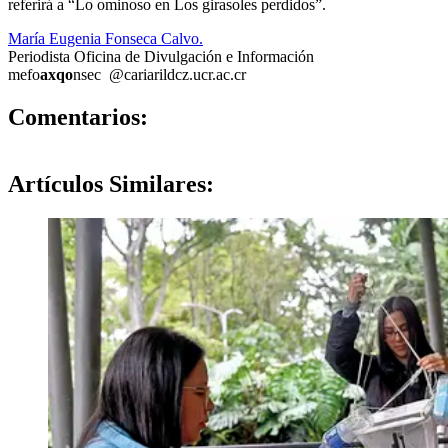
referirá a “Lo ominoso en Los girasoles perdidos”.
María Eugenia Fonseca Calvo.
Periodista Oficina de Divulgación e Información
mefo
axqo
nsec
@cariari
ldcz
.ucr.ac.cr
0
Comentarios:
Artículos
Similares: