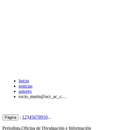
Inicio
noticias
autores
rocio_marin@ucr_ac_c…
:
1
2
3
4
5
6
7
8
9
10
...
Página
Periodista,Oficina de Divulgación e Información