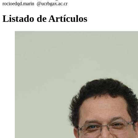
rocio
edqd
.marin
@ucr
bgax
.ac.cr
Listado de Artículos