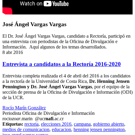
José Ángel Vargas Vargas
El Dr. José Ángel Vargas Vargas, candidato a Rectoría, participó en
una entrevista con periodistas de la Oficina de Divulgación e
Información. Aquí algunos de los temas desarrollados.
8 abr 2016
Entrevista a candidatos a la Rectoría 2016-2020
Entrevista completa realizada el 4 de abril del 2016 a los candidatos
a la rectoría de la Universidad de Costa Rica,
Dr. Henning Jensen
Pennington y Dr. José Ángel Vargas Vargas
, por el equipo de la
sección de prensa de la Oficina de Divulgación e Información (ODI)
de la UCR.
Rocío Marín González
Periodista Oficina de Divulgación e Información
rocio
zoar
.marin
@ucr
nafi
.ac.cr
Etiquetas:
rectoria
,
elecciones 2016
,
campana
,
gobierno abierto
,
medios de comunicacion
,
educacion
,
henning jensen pennington
,
jose angel vargas vargas
.