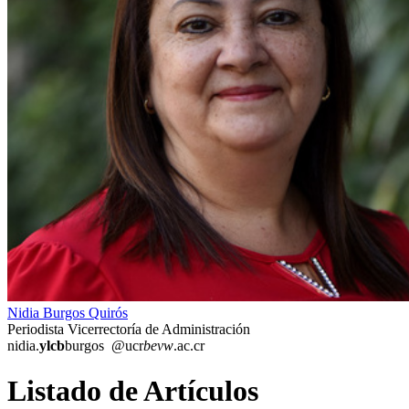
Nidia Burgos Quirós
Periodista Vicerrectoría de Administración
nidia.
ylcb
burgos
@ucr
bevw
.ac.cr
Listado de Artículos