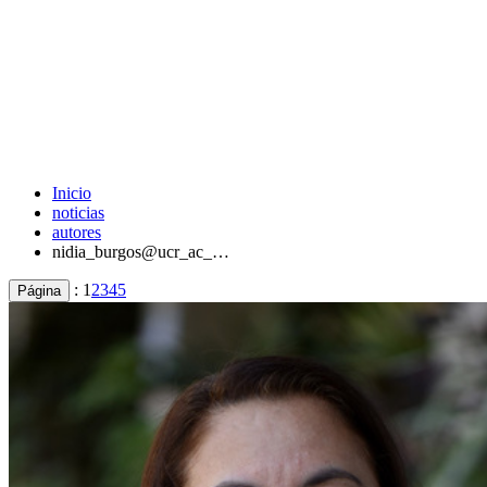
Inicio
noticias
autores
nidia_burgos@ucr_ac_…
:
1
2
3
4
5
Página