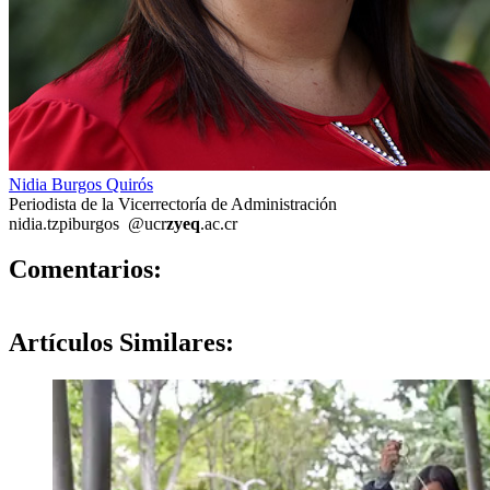
Nidia Burgos Quirós
Periodista de la Vicerrectoría de Administración
nidia.
tzpi
burgos
@ucr
zyeq
.ac.cr
0
Comentarios:
Artículos
Similares: