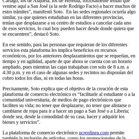
Cartago, los de Alajuela, los de Heredia, forzosamente tenían que
venirse aquí a San José (a la sede Rodrigo Facio) a hacer muchos de
estos trámites”, manifestó Soto. En las sedes regionales ocurría algo
similar, ya que quienes estudiaban en las diferentes provincias,
tenían que desplazarse a su centro de estudios a cancelar cada uno
de esos servicios, lo cual hoy pueden hacer desde donde quiera que
se encuentren”, destacó Soto.
En ese sentido, para las personas que requieran de los diferentes
servicios esta plataforma les implica beneficios en recursos
económicos, por los anteriores desplazamientos que se requerían, en
tiempo y en agilidad, aparte de que ahora se cuenta con un horario
ampliado, pues mientras las cajas trabajaban con solo de 8 a.m. a
4:30 p.m. y en el caso de algunas sedes y recintos no disponían del
cobro todos los días, ni en todas las horas.
Precisamente, Soto explica que el objetivo de la creación de esta
plataforma de comercio electrónico es “facilitarle al estudiante o a la
comunidad universitaria, de medios de pago electrónicos que
faciliten su vida; no tener que desplazarse, no tener que alistarse o
cambiarse de ropa para ir a hacer un pago a San José o a Liberia;
donde sea, desde la comodidad de su casa, hacer y adquirir los
bienes y servicios”.
La plataforma de comercio electrónico
ucrenlinea.com
permite
también la inclusión de artículos, como los promocionales de la