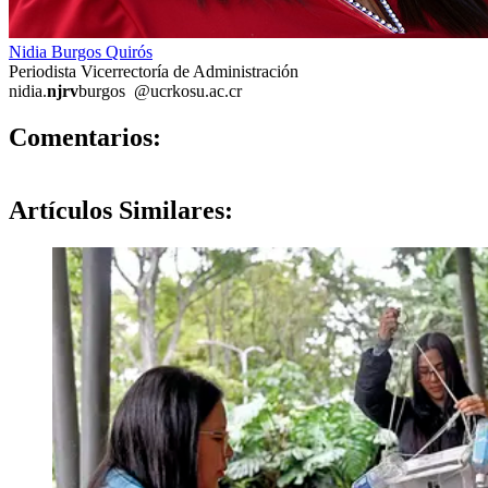
Nidia Burgos Quirós
Periodista Vicerrectoría de Administración
nidia.
njrv
burgos
@ucr
kosu
.ac.cr
0
Comentarios:
Artículos
Similares: