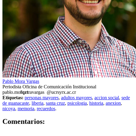
Pablo Mora Vargas
Periodista Oficina de Comunicación Institucional
pablo.mo
fqzt
ravargas
@ucr
syrx
.ac.cr
Etiquetas:
personas mayores
,
adultos mayores
,
accion social
,
sede
de guanacaste
,
liberia
,
santa cruz
,
psicologia
,
historia
,
anexion
,
nicoya
,
memoria
,
recuerdos
.
0
Comentarios: