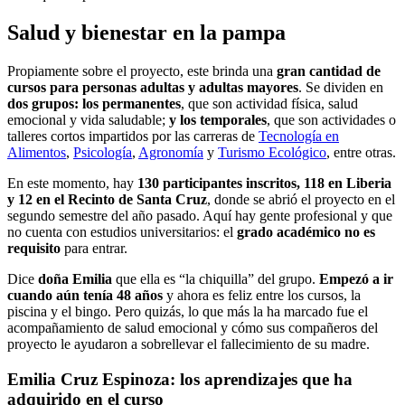
Salud y bienestar en la pampa
Propiamente sobre el proyecto, este brinda una
gran cantidad de
cursos para personas adultas y adultas mayores
. Se dividen en
dos grupos: los permanentes
, que son actividad física, salud
emocional y vida saludable;
y los temporales
, que son actividades o
talleres cortos impartidos por las carreras de
Tecnología en
Alimentos
,
Psicología
,
Agronomía
y
Turismo Ecológico
, entre otras.
En este momento, hay
130 participantes inscritos, 118 en Liberia
y 12 en el Recinto de Santa Cruz
, donde se abrió el proyecto en el
segundo semestre del año pasado. Aquí hay gente profesional y que
no cuenta con estudios universitarios: el
grado académico no es
requisito
para entrar.
Dice
doña Emilia
que ella es “la chiquilla” del grupo.
Empezó a ir
cuando aún tenía 48 años
y ahora es feliz entre los cursos, la
piscina y el bingo. Pero quizás, lo que más la ha marcado fue el
acompañamiento de salud emocional y cómo sus compañeros del
proyecto le ayudaron a sobrellevar el fallecimiento de su madre.
Emilia Cruz Espinoza: los aprendizajes que ha
adquirido en el curso