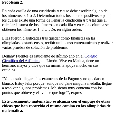
Problema 2
.
En cada casilla de una cuadrícula
n x n
se debe escribir alguno de
los números 0, 1 o 2. Determinar todos los enteros positivos
n
para
los cuales existe una forma de llenar la cuadrícula
n x n
tal que al
calcular la suma de los números en cada fila y en cada columna se
obtienen los números 1, 2 …, 2
n
, en algún orden.
Ellas fueron clasificadas tras quedar como finalistas en las
olimpiadas costarricenses, recibir un intenso entrenamiento y realizar
varias pruebas de solución de problemas.
Deilany Fuentes es estudiante de décimo año en el
Colegio
Científico del Atlántico
, en Limón. Vive en Matina, tiene un
hermano mayor y dice que su mamá la apoya mucho en sus
estudios.
“Yo pensaba llegar a los exámenes de la Pagmo y no quedar en
blanco. Estoy feliz porque, aunque no gané ninguna medalla, llegué
a resolver algunos problemas. Me siento muy contenta con los
puntos que obtuve y el avance que logré”, expresa.
Este crecimiento matemático se alcanza con el empuje de otras
chicas que han recorrido el mismo camino en las olimpiadas de
matemática.