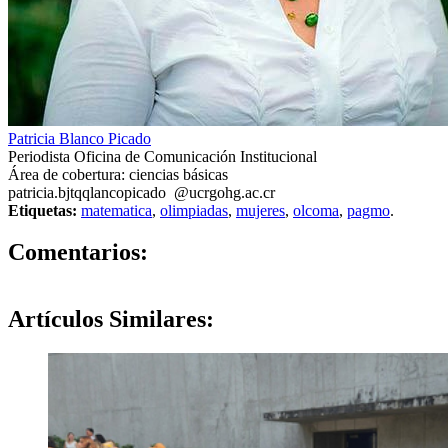
Patricia Blanco Picado
Periodista Oficina de Comunicación Institucional
Área de cobertura: ciencias básicas
patricia.b
jtqq
lancopicado
@ucr
gohg
.ac.cr
Etiquetas:
matematica
,
olimpiadas
,
mujeres
,
olcoma
,
pagmo
.
0
Comentarios:
Artículos
Similares: