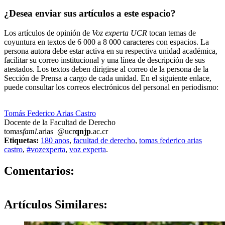
¿Desea enviar sus artículos a este espacio?
Los artículos de opinión de
Voz experta UCR
tocan temas de
coyuntura en textos de 6 000 a 8 000 caracteres con espacios. La
persona autora debe estar activa en su respectiva unidad académica,
facilitar su correo institucional y una línea de descripción de sus
atestados. Los textos deben dirigirse al correo de la persona de la
Sección de Prensa a cargo de cada unidad. En el siguiente enlace,
puede consultar los correos electrónicos del personal en periodismo:
https://oci.ucr.ac.cr/prensa.html
Tomás Federico Arias Castro
Docente de la Facultad de Derecho
tomas
faml
.arias
@ucr
qnjp
.ac.cr
Etiquetas:
180 anos
,
facultad de derecho
,
tomas federico arias
castro
,
#vozexperta
,
voz experta
.
0
Comentarios:
Artículos
Similares: