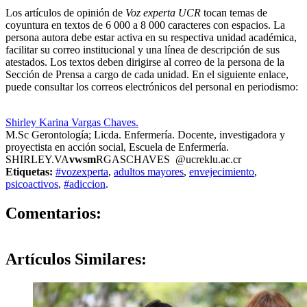
Los artículos de opinión de
Voz experta UCR
tocan temas de
coyuntura en textos de 6 000 a 8 000 caracteres con espacios. La
persona autora debe estar activa en su respectiva unidad académica,
facilitar su correo institucional y una línea de descripción de sus
atestados. Los textos deben dirigirse al correo de la persona de la
Sección de Prensa a cargo de cada unidad. En el siguiente enlace,
puede consultar los correos electrónicos del personal en periodismo:
https://oci.ucr.ac.cr/prensa.html
Shirley Karina Vargas Chaves.
M.Sc Gerontología; Licda. Enfermería. Docente, investigadora y
proyectista en acción social, Escuela de Enfermería.
SHIRLEY.VA
vwsm
RGASCHAVES
@ucr
eklu
.ac.cr
Etiquetas:
#vozexperta
,
adultos mayores
,
envejecimiento
,
psicoactivos
,
#adiccion
.
0
Comentarios:
Artículos
Similares: