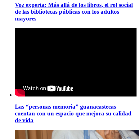
Voz experta: Más allá de los libros, el rol social
de las bibliotecas públicas con los adultos
mayores
Las “personas memoria” guanacastecas
cuentan con un espacio que mejora su calidad
de vida