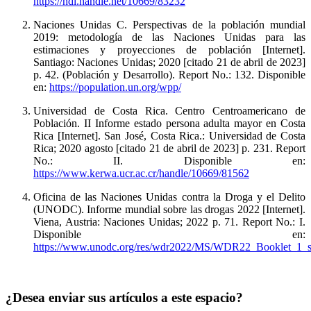
https://hdl.handle.net/10669/83232
Naciones Unidas C. Perspectivas de la población mundial
2019: metodología de las Naciones Unidas para las
estimaciones y proyecciones de población [Internet].
Santiago: Naciones Unidas; 2020 [citado 21 de abril de 2023]
p. 42. (Población y Desarrollo). Report No.: 132. Disponible
en:
https://population.un.org/wpp/
Universidad de Costa Rica. Centro Centroamericano de
Población. II Informe estado persona adulta mayor en Costa
Rica [Internet]. San José, Costa Rica.: Universidad de Costa
Rica; 2020 agosto [citado 21 de abril de 2023] p. 231. Report
No.: II. Disponible en:
https://www.kerwa.ucr.ac.cr/handle/10669/81562
Oficina de las Naciones Unidas contra la Droga y el Delito
(UNODC). Informe mundial sobre las drogas 2022 [Internet].
Viena, Austria: Naciones Unidas; 2022 p. 71. Report No.: I.
Disponible en:
https://www.unodc.org/res/wdr2022/MS/WDR22_Booklet_1_s
¿Desea enviar sus artículos a este espacio?