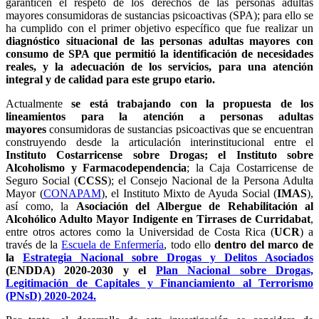
garanticen el respeto de los derechos de las personas adultas
mayores consumidoras de sustancias psicoactivas (SPA); para ello se
ha cumplido con el primer objetivo específico que fue realizar un
diagnóstico situacional de las personas adultas mayores con
consumo de SPA que permitió la identificación de necesidades
reales, y la adecuación de los servicios, para una atención
integral y de calidad para este grupo etario.
Actualmente
se está trabajando con la propuesta de los
lineamientos para la atención a personas adultas
mayores
consumidoras de sustancias psicoactivas que se encuentran
construyendo desde la articulación interinstitucional entre el
Instituto Costarricense sobre Drogas; el Instituto sobre
Alcoholismo y Farmacodependencia
; la Caja Costarricense de
Seguro Social (
CCSS
); el Consejo Nacional de la Persona Adulta
Mayor (
CONAPAM
), el Instituto Mixto de Ayuda Social (
IMAS
),
así como, la
Asociación del Albergue de Rehabilitación al
Alcohólico Adulto Mayor Indigente en Tirrases de Curridabat
,
entre otros actores como la Universidad de Costa Rica (
UCR
) a
través de la
Escuela de Enfermería
, todo ello
dentro del marco de
la
Estrategia Nacional sobre Drogas y Delitos Asociados
(ENDDA) 2020-2030 y el
Plan Nacional sobre Drogas,
Legitimación de Capitales y Financiamiento al Terrorismo
(PNsD) 2020-2024.