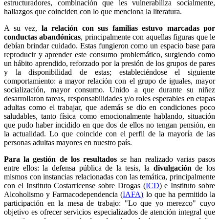
estructuradores, combinación que les vulnerabiliza socialmente,
hallazgos que coinciden con lo que menciona la literatura.
A su vez,
la relación con sus familias estuvo marcadas por
conductas abandónicas
, principalmente con aquellas figuras que le
debían brindar cuidado. Estas fungieron como un espacio base para
reproducir y aprender este consumo problemático, surgiendo como
un hábito aprendido, reforzado por la presión de los grupos de pares
y la disponibilidad de estas; estableciéndose el siguiente
comportamiento: a mayor relación con el grupo de iguales, mayor
socialización, mayor consumo. Unido a que durante su niñez
desarrollaron tareas, responsabilidades y/o roles esperables en etapas
adultas como el trabajar, que además se dio en condiciones poco
saludables, tanto física como emocionalmente hablando, situación
que pudo haber incidido en que dos de ellos no tengan pensión, en
la actualidad. Lo que coincide con el perfil de la mayoría de las
personas adultas mayores en nuestro país.
Para la gestión de los resultados
se han realizado varias pasos
entre ellos: la defensa pública de la tesis, la
divulgación
de los
mismos con instancias relacionadas con las temática, principalmente
con el Instituto Costarricense sobre Drogas (
ICD
) e Instituto sobre
Alcoholismo y Farmacodependencia (
IAFA)
lo que ha permitido la
participación en la mesa de trabajo: "Lo que yo merezco" cuyo
objetivo es ofrecer servicios especializados de atención integral que