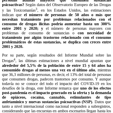
personas adultas mayores que consumen sustancias
psicoactivas?
Según datos del Observatorio Europeo de las Drogas
3
y las Toxicomanías
, en los Estados Unidos, las estimaciones
indican que
el número de personas de 50 años o más que
necesitan tratamiento por problemas relacionados con el
consumo de drogas ilícitas podría aumentar hasta un 300%
entre 2001 y 2020; y
el número de personas mayores con
problemas de consumo de sustancias o
con necesidad de
tratamiento por algún trastorno relacionado con el consumo
problemáticos de estas sustancias, se duplica con creces entre
2001 y 2020.
Por su parte, según resultados del Informe Mundial sobre las
4
Drogas
, las últimas estimaciones a nivel mundial apuntan que
alrededor del 5,5% de la población de entre 15 y 64 años ha
consumido drogas al menos una vez en el último año
, mientras
que 36,3 millones de personas, es decir, el 13% del total de personas
que consumen drogas, padecen trastornos por consumo. Y aunque
todavía no se conoce del todo el impacto del COVID-19 en los
desafíos de la droga, este Informe remarca que
uno de los efectos
post-pandemia es el impacto generado en la oferta y la demanda
de opiáceos, cocaína, cannabis, estimulantes de tipo
anfetamínico y nuevas sustancias psicoactivas (NSP)
. Datos que
tanto a nivel internacional como nacional responden a subregistros,
considerando que las encuestas en ambos escenarios llegan hasta los