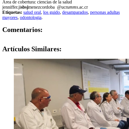
Área de cobertura: ciencias de la salud
jenniffer.ji
sbsj
menezcordoba
@ucr
umms
.ac.cr
Etiquetas:
salud oral
,
los guido
,
desamparados
,
personas adultas
mayores
,
odontologia
.
0
Comentarios:
Artículos
Similares: