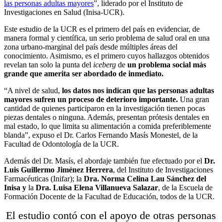
las personas adultas mayores
”, liderado por el Instituto de
Investigaciones en Salud (Inisa-UCR).
Este estudio de la UCR es el primero del país en evidenciar, de
manera formal y científica, un serio problema de salud oral en una
zona urbano-marginal del país desde múltiples áreas del
conocimiento. Asimismo, es el primero cuyos hallazgos obtenidos
revelan tan solo la punta del
iceberg
de
un problema social más
grande que amerita ser abordado de inmediato.
“A nivel de salud,
los datos nos indican que las personas adultas
mayores sufren un proceso de deterioro importante.
Una gran
cantidad de quienes participaron en la investigación tienen pocas
piezas dentales o ninguna. Además, presentan prótesis dentales en
mal estado, lo que limita su alimentación a comida preferiblemente
blanda”, expuso el Dr. Carlos Fernando Masís Monestel, de la
Facultad de Odontología de la UCR.
Además del Dr. Masís, el abordaje también fue efectuado por el
Dr.
Luis Guillermo Jiménez Herrera
, del Instituto de Investigaciones
Farmacéuticas (Inifar); la
Dra. Norma Celina Lau Sánchez del
Inisa y
la
Dra. Luisa Elena Villanueva Salazar
, de la Escuela de
Formación Docente de la Facultad de Educación, todos de la UCR.
El estudio contó con el apoyo de otras personas