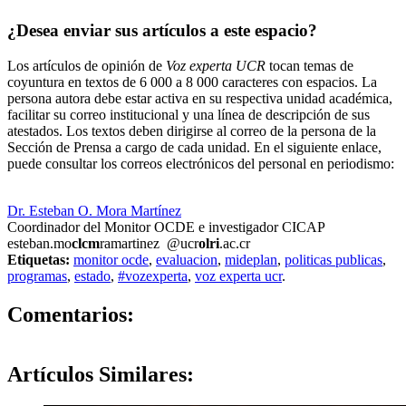
¿Desea enviar sus artículos a este espacio?
Los artículos de opinión de
Voz experta UCR
tocan temas de
coyuntura en textos de 6 000 a 8 000 caracteres con espacios. La
persona autora debe estar activa en su respectiva unidad académica,
facilitar su correo institucional y una línea de descripción de sus
atestados. Los textos deben dirigirse al correo de la persona de la
Sección de Prensa a cargo de cada unidad. En el siguiente enlace,
puede consultar los correos electrónicos del personal en periodismo:
https://oci.ucr.ac.cr/prensa.html
Dr. Esteban O. Mora Martínez
Coordinador del Monitor OCDE e investigador CICAP
esteban.mo
clcm
ramartinez
@ucr
olri
.ac.cr
Etiquetas:
monitor ocde
,
evaluacion
,
mideplan
,
politicas publicas
,
programas
,
estado
,
#vozexperta
,
voz experta ucr
.
0
Comentarios:
Artículos
Similares: