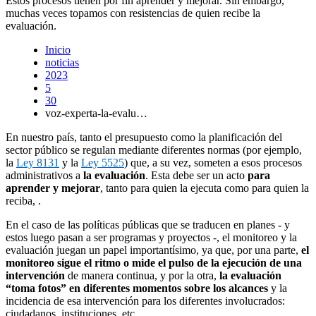
Estos procesos tienen por fin aprender y mejorar. Sin embargo,
muchas veces topamos con resistencias de quien recibe la
evaluación.
Inicio
noticias
2023
5
30
voz-experta-la-evalu…
En nuestro país, tanto el presupuesto como la planificación del
sector público se regulan mediante diferentes normas (por ejemplo,
la
Ley 8131
y la
Ley 5525
) que, a su vez, someten a esos procesos
administrativos a
la evaluación
. Esta debe ser un acto
para
aprender y mejorar
, tanto para quien la ejecuta como para quien la
reciba, .
En el caso de las políticas públicas que se traducen en planes - y
estos luego pasan a ser programas y proyectos -, el monitoreo y la
evaluación juegan un papel importantísimo, ya que, por una parte,
el
monitoreo sigue el ritmo o mide el pulso de la ejecución de una
intervención
de manera continua, y por la otra,
la evaluación
“toma fotos” en diferentes momentos sobre los alcances
y la
incidencia de esa intervención para los diferentes involucrados:
ciudadanos, instituciones, etc.