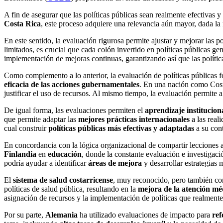
A fin de asegurar que las políticas públicas sean realmente efectivas 
Costa Rica
, este proceso adquiere una relevancia aún mayor, dada l
En este sentido, la evaluación rigurosa permite ajustar y mejorar las p
limitados, es crucial que cada colón invertido en políticas públicas g
implementación de mejoras continuas, garantizando así que las políti
Como complemento a lo anterior, la evaluación de políticas públicas 
eficacia de las acciones gubernamentales
. En una nación como Cost
justificar el uso de recursos. Al mismo tiempo, la evaluación permite 
De igual forma, las evaluaciones permiten el
aprendizaje institucion
que permite adaptar las
mejores prácticas internacionales
a las real
cual construir
políticas públicas
más efectivas y adaptadas
a su cont
En concordancia con la lógica organizacional de compartir lecciones a
Finlandia
en
educación
, donde la constante evaluación e investigació
podría ayudar a identificar
áreas de mejora
y desarrollar estrategias 
El
sistema de salud costarricense
, muy reconocido, pero también con
políticas de salud pública, resultando en la
mejora de la atención mé
asignación de recursos y la implementación de políticas que realmente
Por su parte,
Alemania
ha utilizado evaluaciones de impacto para
ref