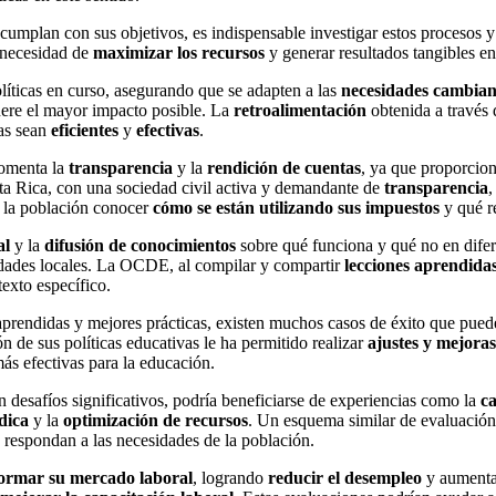
y cumplan con sus objetivos, es indispensable investigar estos procesos y
a necesidad de
maximizar los recursos
y generar resultados tangibles en
olíticas en curso, asegurando que se adapten a las
necesidades cambian
enere el mayor impacto posible. La
retroalimentación
obtenida a través 
cas sean
eficientes
y
efectivas
.
fomenta la
transparencia
y la
rendición de cuentas
, ya que proporcion
a Rica, con una sociedad civil activa y demandante de
transparencia
,
a la población conocer
cómo se están utilizando sus
impuestos
y qué r
al
y la
difusión de conocimientos
sobre qué funciona y qué no en difere
idades locales. La OCDE, al compilar y compartir
lecciones aprendida
exto específico.
prendidas y mejores prácticas, existen muchos casos de éxito que pueden
n de sus políticas educativas le ha permitido realizar
ajustes y mejora
más efectivas para la educación.
 desafíos significativos, podría beneficiarse de experiencias como la
c
dica
y la
optimización de recursos
. Un esquema similar de evaluación 
 respondan a las necesidades de la población.
ormar su mercado laboral
, logrando
reducir el
desempleo
y aumenta