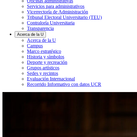
Oficinas administrativas
Servicios para administrativos
Vicerrectoría de Administración
Tribunal Electoral Universitario (TEU)
Contraloría Universitaria
Transparencia
Acerca de la U
Acerca de la U
Campus
Marco estratégico
Historia y símbolos
Deporte y recreación
Grupos artísticos
Sedes y recintos
Evaluación Internacional
Recorrido Informativo con datos UCR