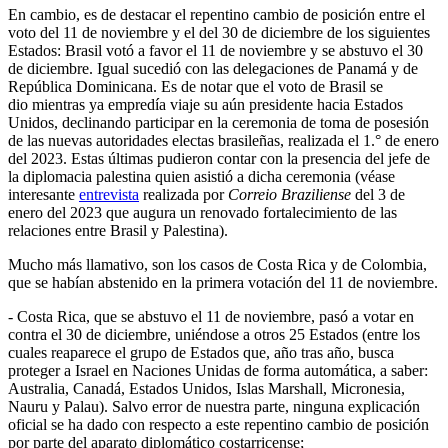
En cambio, es de destacar el repentino cambio de posición entre el
voto del 11 de noviembre y el del 30 de diciembre de los siguientes
Estados: Brasil votó a favor el 11 de noviembre y se abstuvo el 30
de diciembre. Igual sucedió con las delegaciones de Panamá y de
República Dominicana. Es de notar que el voto de Brasil se
dio mientras ya empredía viaje su aún presidente hacia Estados
Unidos, declinando participar en la ceremonia de toma de posesión
de las nuevas autoridades electas brasileñas, realizada el 1.° de enero
del 2023. Estas últimas pudieron contar con la presencia del jefe de
la diplomacia palestina quien asistió a dicha ceremonia (véase
interesante
entrevista
realizada por
Correio Braziliense
del 3 de
enero del 2023 que augura un renovado fortalecimiento de las
relaciones entre Brasil y Palestina).
Mucho más llamativo, son los casos de Costa Rica y de Colombia,
que se habían abstenido en la primera votación del 11 de noviembre.
- Costa Rica, que se abstuvo el 11 de noviembre, pasó a votar en
contra el 30 de diciembre, uniéndose a otros 25 Estados (entre los
cuales reaparece el grupo de Estados que, año tras año, busca
proteger a Israel en Naciones Unidas de forma automática, a saber:
Australia, Canadá, Estados Unidos, Islas Marshall, Micronesia,
Nauru y Palau). Salvo error de nuestra parte, ninguna explicación
oficial se ha dado con respecto a este repentino cambio de posición
por parte del aparato diplomático costarricense;