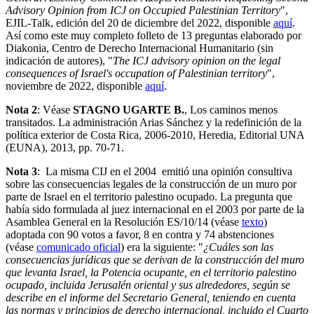
Advisory Opinion from ICJ on Occupied Palestinian Territory
",
EJIL-Talk, edición del 20 de diciembre del 2022, disponible
aquí
.
Así como este muy completo folleto de 13 preguntas elaborado por
Diakonia, Centro de Derecho Internacional Humanitario (sin
indicación de autores), "
The ICJ advisory opinion on the legal
consequences of Israel's occupation of Palestinian territory
",
noviembre de 2022, disponible
aquí
.
Nota 2
: Véase
STAGNO UGARTE B.
, Los caminos menos
transitados. La administración Arias Sánchez y la redefinición de la
política exterior de Costa Rica, 2006-2010, Heredia, Editorial UNA
(EUNA), 2013, pp. 70-71.
Nota 3
: La misma CIJ en el 2004 emitió una opinión consultiva
sobre las consecuencias legales de la construcción de un muro por
parte de Israel en el territorio palestino ocupado. La pregunta que
había sido formulada al juez internacional en el 2003 por parte de la
Asamblea General en la Resolución ES/10/14 (véase
texto
)
adoptada con 90 votos a favor, 8 en contra y 74 abstenciones
(véase
comunicado oficial
) era la siguiente: "
¿Cuáles son las
consecuencias jurídicas que se derivan de la construcción del muro
que levanta Israel, la Potencia ocupante, en el territorio palestino
ocupado, incluida Jerusalén oriental y sus alrededores, según se
describe en el informe del Secretario General, teniendo en cuenta
las normas y principios de derecho internacional, incluido el Cuarto