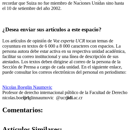
recordar que Suiza no fue miembro de Naciones Unidas sino hasta
el 10 de setiembre del año 2002.
¿Desea enviar sus artículos a este espacio?
Los artículos de opinión de
Voz experta UCR
tocan temas de
coyuntura en textos de 6 000 a 8 000 caracteres con espacios. La
persona autora debe estar activa en su respectiva unidad académica,
facilitar su correo institucional y una línea de descripción de sus
atestados. Los textos deben dirigirse al correo de la persona de la
Sección de Prensa a cargo de cada unidad. En el siguiente enlace,
puede consultar los correos electrónicos del personal en periodismo:
https://oci.ucr.ac.cr/prensa.html
Nicolas Boeglin Naumovic
Profesor de derecho internacional público de la Facultad de Derecho
nicolas.boe
ijrl
glinnaumovic
@ucr
jidi
.ac.cr
0
Comentarios:
Artículos
Similares: