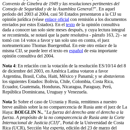
Convenio de Ginebra de 1949 y las resoluciones pertinentes del
Consejo de Seguridad y de la Asamblea General?
". En aquel
período del 2003 al 2004, casi 50 Estados presentaron a la CIJ su
opinión jurídica (véase
enlace oficial
con remisión a los documentos
enviados por estos Estados). En el
texto
de la opinión consultiva
dada a conocer tan solo siete meses después, y cuya lectura integral
se recomienda, se notará que la parte resolutiva - párrafo 163, 2) - se
tomó con 14 votos a favor y tan solo uno en contra, el juez
norteamericano Thomas Buergenthal. En este otro enlace de la
misma CIJ, se puede leer el texto en
español
de esta importante
opinión consultiva del 2004.
Nota 4
: En relación con la votación de la resolución ES/10/14 del 8
de diciembre del 2003, en América Latina votaron a favor
Argentina, Brasil, Cuba, Haiti, México y Panamá; y se abstuvieron
los siguientes Estados: Bolivia, Chile, Colombia, Costa Rica,
Ecuador, Guatemala, Honduras, Nicaragua, Paraguay, Perú,
República Dominicana, Uruguay y Venezuela.
Nota 5:
Sobre el caso de Ucrania y Rusia, remitimos a nuestro
breve análisis sobre la no comparecencia de Rusia ante el juez de La
Haya:
BOEGLIN N.
, "
La fuerza del derecho ante el derecho a la
fuerza. A propósito de la no comparecencia de Rusia ante la Corte
Internacional de Justicia (CIJ)
", Portal de la Universidad de Costa
Rica (UCR), Sección
Voz experta
, edición del 23 de marzo del