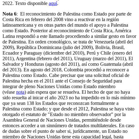
2022. Texto disponible
aquí
.
Nota 6
:
El reconocimiento de Palestina como Estado por parte de
Costa Rica en febrero del 2008 vino a reactivar en la región
latinoamericana y en otras partes del mundo el apoyo a Palestina
como Estado. Posterior al reconocimiento de Costa Rica, América
Latina respondió a este llamado procediendo a similar gesto en favor
de Palestina. En orden cronológico, se trata de Venezuela (abril del
2009), República Dominicana (julio del 2009), Bolivia, Brasil,
Ecuador y Paraguay (diciembre del 2010), Perú y Chile (enero del
2011), Argentina (febrero del 2011), Uruguay (marzo del 2011), El
Salvador y Honduras (agosto del 2011), así como Guatemala (abril
del 2013). En agosto del 2018, Colombia procedió a reconocer a
Palestina como Estado. Cabe precisar que una solicitud oficial de
Palestina hecha en el 2011 ante el Consejo de Seguridad para
integrar de pleno Naciones Unidas como Estado miembro
(véase
nota
) aún espera que se resuelva. El hecho de que no haya
sido resuelta al inicar el año 2023 no ha impedido en lo más mínimo
que ya sean 138 los Estados que reconozcan formalmente a
Palestina como Estado; y que desde el 2012, Palestina se haya visto
otorgado el estatuto de "Estado no miembro observador" por la
Asamblea General de Naciones Unidas, permitiéndole desde
entonces acceder a un sinnúmero de tratados multilaterales. En caso
de dudas sobre el punto de saber si, jurídicamente, un Estado no
miembro de Naciones Unidas tiene esta capacidad legal, basta