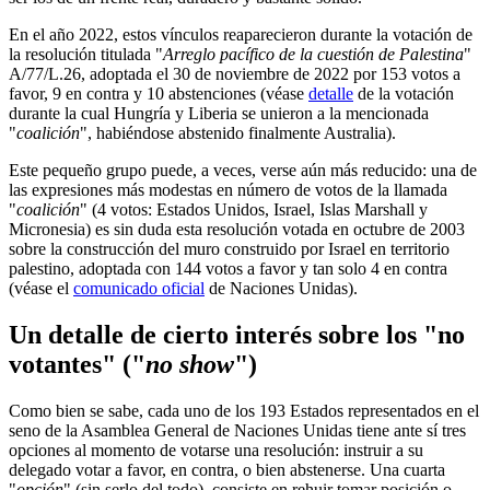
En el año 2022, estos vínculos reaparecieron durante la votación de
la resolución titulada "
Arreglo pacífico de la cuestión de Palestina
"
A/77/L.26, adoptada el 30 de noviembre de 2022 por 153 votos a
favor, 9 en contra y 10 abstenciones (véase
detalle
de la votación
durante la cual Hungría y Liberia se unieron a la mencionada
"
coalición
", habiéndose abstenido finalmente Australia).
Este pequeño grupo puede, a veces, verse aún más reducido: una de
las expresiones más modestas en número de votos de la llamada
"
coalición
" (4 votos: Estados Unidos, Israel, Islas Marshall y
Micronesia) es sin duda esta resolución votada en octubre de 2003
sobre la construcción del muro construido por Israel en territorio
palestino, adoptada con 144 votos a favor y tan solo 4 en contra
(véase el
comunicado oficial
de Naciones Unidas).
Un detalle de cierto interés sobre los "no
votantes" ("
no show
")
Como bien se sabe, cada uno de los 193 Estados representados en el
seno de la Asamblea General de Naciones Unidas tiene ante sí tres
opciones al momento de votarse una resolución: instruir a su
delegado votar a favor, en contra, o bien abstenerse. Una cuarta
"
opción
" (sin serlo del todo), consiste en rehuir tomar posición o