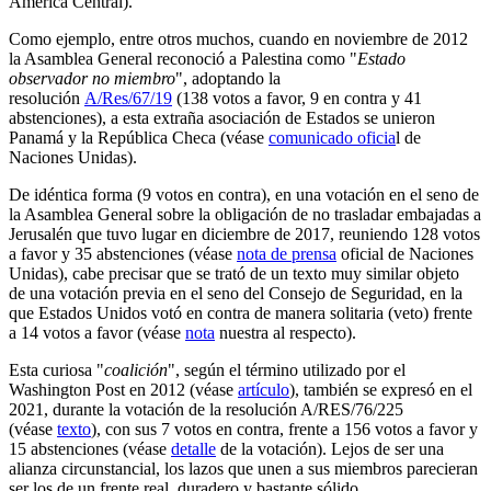
América Central).
Como ejemplo, entre otros muchos, cuando en noviembre de 2012
la Asamblea General reconoció a Palestina como "
Estado
observador no miembro
", adoptando la
resolución
A/Res/67/19
(138 votos a favor, 9 en contra y 41
abstenciones), a esta extraña asociación de Estados se unieron
Panamá y la República Checa (véase
comunicado oficia
l de
Naciones Unidas).
De idéntica forma (9 votos en contra), en una votación en el seno de
la Asamblea General sobre la obligación de no trasladar embajadas a
Jerusalén que tuvo lugar en diciembre de 2017, reuniendo 128 votos
a favor y 35 abstenciones (véase
nota de prensa
oficial de Naciones
Unidas), cabe precisar que se trató de un texto muy similar objeto
de una votación previa en el seno del Consejo de Seguridad, en la
que Estados Unidos votó en contra de manera solitaria (veto) frente
a 14 votos a favor (véase
nota
nuestra al respecto).
Esta curiosa "
coalición
", según el término utilizado por el
Washington Post en 2012 (véase
artículo
), también se expresó en el
2021, durante la votación de la resolución A/RES/76/225
(véase
texto
), con sus 7 votos en contra, frente a 156 votos a favor y
15 abstenciones (véase
detalle
de la votación). Lejos de ser una
alianza circunstancial, los lazos que unen a sus miembros parecieran
ser los de un frente real, duradero y bastante sólido.