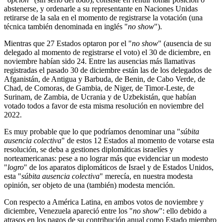
abstenerse, y ordenarle a su representante en Naciones Unidas
retirarse de la sala en el momento de registrarse la votación (una
técnica también denominada en inglés "
no show
").
Mientras que 27 Estados optaron por el "
no show
" (ausencia de su
delegado al momento de registrarse el voto) el 30 de diciembre, en
noviembre habían sido 24. Entre las ausencias más llamativas
registradas el pasado 30 de diciembre están las de los delegados de
Afganistán, de Antigua y Barbuda, de Benin, de Cabo Verde, de
Chad, de Comoras, de Gambia, de Niger, de Timor-Leste, de
Surinam, de Zambia, de Ucrania y de Uzbekistán, que habían
votado todos a favor de esta misma resolución en noviembre del
2022.
Es muy probable que lo que podríamos denominar una "
súbita
ausencia colectiva
" de estos 12 Estados al momento de votarse esta
resolución, se deba a gestiones diplomáticas israelíes y
norteamericanas: pese a no lograr más que evidenciar un modesto
"
logro
" de los aparatos diplomáticos de Israel y de Estados Unidos,
esta "
súbita ausencia colectiva
" merecía, en nuestra modesta
opinión, ser objeto de una (también) modesta mención.
Con respecto a América Latina, en ambos votos de noviembre y
diciembre, Venezuela apareció entre los "
no show
": ello debido a
atrasos en los pagos de su contribución anual como Estado miembro