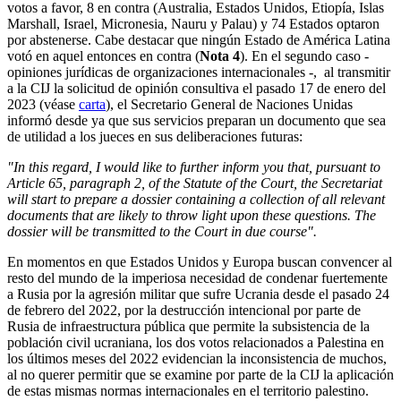
votos a favor, 8 en contra (Australia, Estados Unidos, Etiopía, Islas
Marshall, Israel, Micronesia, Nauru y Palau) y 74 Estados optaron
por abstenerse. Cabe destacar que ningún Estado de América Latina
votó en aquel entonces en contra (
Nota 4
). En el segundo caso -
opiniones jurídicas de organizaciones internacionales -, al transmitir
a la CIJ la solicitud de opinión consultiva el pasado 17 de enero del
2023 (véase
carta
), el Secretario General de Naciones Unidas
informó desde ya que sus servicios preparan un documento que sea
de utilidad a los jueces en sus deliberaciones futuras:
"In this regard, I would like to further inform you that, pursuant to
Article 65, paragraph 2, of the Statute of the Court, the Secretariat
will start to prepare a dossier containing a collection of all relevant
documents that are likely to throw light upon these questions. The
dossier will be transmitted to the Court in due course".
En momentos en que Estados Unidos y Europa buscan convencer al
resto del mundo de la imperiosa necesidad de condenar fuertemente
a Rusia por la agresión militar que sufre Ucrania desde el pasado 24
de febrero del 2022, por la destrucción intencional por parte de
Rusia de infraestructura pública que permite la subsistencia de la
población civil ucraniana, los dos votos relacionados a Palestina en
los últimos meses del 2022 evidencian la inconsistencia de muchos,
al no querer permitir que se examine por parte de la CIJ la aplicación
de estas mismas normas internacionales en el territorio palestino.