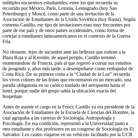
múltiples encuentros estudiantiles, entre los que recuerda su
recorrido por México, París, Letonia, Leningrado (hoy San
Petersburgo) y Moscú, como parte de una invitación de la
Asociación de Estudiantes de la Unión Soviética (hoy Rusia). Según
comenta Castillo, ese tipo de invitaciones eran muy frecuentes por
parte de ese país y de otros países occidentales, como forma de
cortejar a estudiantes latinoamericanos en el contexto de la Guerra
Fría.
No obstante, lejos de sucumbir ante las bellezas que rodean a la
Plaza Roja y al Kremlin, de aquel periplo, Castillo terminó
enamorándose de Francia, país al que regresó a cursar sus estudios
de posgrado y, años más tarde, a desempeñarse como embajador de
Costa Rica. De su primera visita a la “Ciudad de la Luz” recuerda
los vivos colores de las frutas que encontraron en un mercado, una
parada obligatoria en su caótico traslado del aeropuerto hasta el
hotel, porque nadie del grupo sabía la ubicación exacta del
hospedaje.
Antes de asumir el cargo en la Feucr, Castillo ya era presidente de la
Asociación de Estudiantes de la Escuela de Ciencias del Hombre, la
cual agrupaba a las carreras de Sociología, Antropología y
Psicología. En esa condición, representó a la Universidad junto a
otro estudiante y dos profesores en un congreso de Sociología en El
Salvador. Los cuatro viajaron en un vehículo facilitado por la UCR