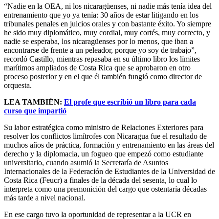
“Nadie en la OEA, ni los nicaragüenses, ni nadie más tenía idea del
entrenamiento que yo ya tenía: 30 años de estar litigando en los
tribunales penales en juicios orales y con bastante éxito. Yo siempre
he sido muy diplomático, muy cordial, muy cortés, muy correcto, y
nadie se esperaba, los nicaragüenses por lo menos, que iban a
encontrarse de frente a un peleador, porque yo soy de trabajo”,
recordó Castillo, mientras repasaba en su último libro los límites
marítimos ampliados de Costa Rica que se aprobaron en otro
proceso posterior y en el que él también fungió como director de
orquesta.
LEA TAMBIÉN:
El profe que escribió un libro para cada
curso que impartió
Su labor estratégica como ministro de Relaciones Exteriores para
resolver los conflictos limítrofes con Nicaragua fue el resultado de
muchos años de práctica, formación y entrenamiento en las áreas del
derecho y la diplomacia, un fogueo que empezó como estudiante
universitario, cuando asumió la Secretaría de Asuntos
Internacionales de la Federación de Estudiantes de la Universidad de
Costa Rica (Feucr) a finales de la década del sesenta, lo cual lo
interpreta como una premonición del cargo que ostentaría décadas
más tarde a nivel nacional.
En ese cargo tuvo la oportunidad de representar a la UCR en