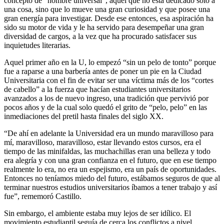
concepto de “hombre universal”, aquel que no está dedicado solo a
una cosa, sino que lo mueve una gran curiosidad y que posee una
gran energía para investigar. Desde ese entonces, esa aspiración ha
sido su motor de vida y le ha servido para desempeñar una gran
diversidad de cargos, a la vez que ha procurado satisfacer sus
inquietudes literarias.
Aquel primer año en la U, lo empezó “sin un pelo de tonto” porque
fue a raparse a una barbería antes de poner un pie en la Ciudad
Universitaria con el fin de evitar ser una víctima más de los “cortes
de cabello” a la fuerza que hacían estudiantes universitarios
avanzados a los de nuevo ingreso, una tradición que pervivió por
pocos años y de la cual solo quedó el grito de “pelo, pelo” en las
inmediaciones del pretil hasta finales del siglo XX.
“De ahí en adelante la Universidad era un mundo maravilloso para
mí, maravilloso, maravilloso, estar llevando estos cursos, era el
tiempo de las minifaldas, las muchachillas eran una belleza y todo
era alegría y con una gran confianza en el futuro, que en ese tiempo
realmente lo era, no era un espejismo, era un país de oportunidades.
Entonces no teníamos miedo del futuro, estábamos seguros de que al
terminar nuestros estudios universitarios íbamos a tener trabajo y así
fue”, rememoró Castillo.
Sin embargo, el ambiente estaba muy lejos de ser idílico. El
movimiento estudiantil seguía de cerca los conflictos a nivel