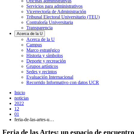
Oficinas administrativas
Servicios para administrativos
Vicerrectoría de Administración
Tribunal Electoral Universitario (TEU)
Contraloría Universitaria
Transparencia
Acerca de la U
Acerca de la U
Campus
Marco estratégico
Historia y símbolos
Deporte y recreación
Grupos artísticos
Sedes y recintos
Evaluación Internacional
Recorrido Informativo con datos UCR
Inicio
noticias
2022
12
01
feria-de-las-artes-u…
Feria de las Artes: un espacio de encuentro 