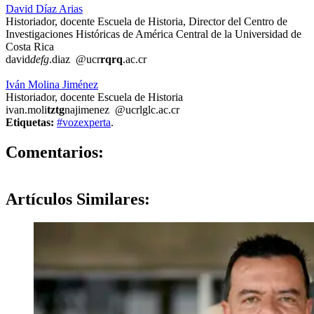
David Díaz Arias
Historiador, docente Escuela de Historia, Director del Centro de
Inνestigaciones Históricas de América Central de la Uniνersidad de
Costa Rica
david
defg
.diaz
@ucr
rqrq
.ac.cr
Iván Molina Jiménez
Historiador, docente Escuela de Historia
ivan.moli
tztg
najimenez
@ucr
lglc
.ac.cr
Etiquetas:
#vozexperta
.
0
Comentarios:
Artículos
Similares: