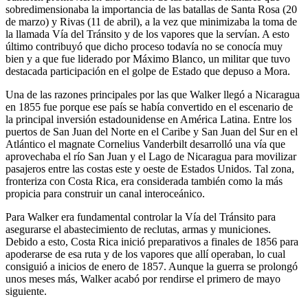
sobredimensionaba la importancia de las batallas de Santa Rosa (20
de marzo) y Rivas (11 de abril), a la vez que minimizaba la toma de
la llamada Vía del Tránsito y de los vapores que la servían. A esto
último contribuyó que dicho proceso todavía no se conocía muy
bien y a que fue liderado por Máximo Blanco, un militar que tuvo
destacada participación en el golpe de Estado que depuso a Mora.
Una de las razones principales por las que Walker llegó a Nicaragua
en 1855 fue porque ese país se había convertido en el escenario de
la principal inversión estadounidense en América Latina. Entre los
puertos de San Juan del Norte en el Caribe y San Juan del Sur en el
Atlántico el magnate Cornelius Vanderbilt desarrolló una vía que
aprovechaba el río San Juan y el Lago de Nicaragua para movilizar
pasajeros entre las costas este y oeste de Estados Unidos. Tal zona,
fronteriza con Costa Rica, era considerada también como la más
propicia para construir un canal interoceánico.
Para Walker era fundamental controlar la Vía del Tránsito para
asegurarse el abastecimiento de reclutas, armas y municiones.
Debido a esto, Costa Rica inició preparativos a finales de 1856 para
apoderarse de esa ruta y de los vapores que allí operaban, lo cual
consiguió a inicios de enero de 1857. Aunque la guerra se prolongó
unos meses más, Walker acabó por rendirse el primero de mayo
siguiente.