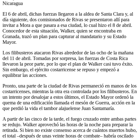
Nicaragua
El 6 de abril, dichas fuerzas llegaron a la aldea de Santa Clara y, al
día siguiente, dos comisionados de Rivas se presentaron allí para
invitar a Mora a que pasara a esa ciudad, lo cual hizo el 8 de abril.
Conocedor de esta situación, Walker, quien se encontraba en
Granada, trazó un plan para capturar al mandatario y su Estado
Mayor.
Los filibusteros atacaron Rivas alrededor de las ocho de la mañana
del 11 de abril. Tomadas por sorpresa, las fuerzas de Costa Rica
llevaron la peor parte, por lo que el plan de Walker casi tuvo éxito.
Sin embargo, el ejército costarricense se repuso y empezó a
equilibrar las acciones.
Pronto, una parte de la ciudad de Rivas permaneció en manos de los
costarricenses, mientras la otra era controlada por los filibusteros. En
un intento por desalojar a estos últimos, el Estado Mayor ordenó la
quema de una edificación llamada el mesón de Guerra, acción en la
que perdió la vida el tambor alajuelense Juan Santamaría.
A partir de las cinco de la tarde, el fuego cruzado entre ambas partes
se redujo. Walker aprovechó las horas de la noche para preparar la
retirada. Si bien no existe consenso acerca de cuántos muertos hubo,
el total –después de unas veinte horas de combate– habría oscilado