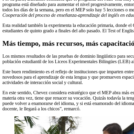
programa está diseñado para aumentar el nivel progresivamente, enton
todos los días de la semana, pero en el MEP solo hay 5 lecciones o m
Cooperación del proceso de enseñanza-aprendizaje del inglés en edu
Esta realidad también la experimenta la educación primaria, donde el
estudiantes de quinto grado a finales del año pasado. El Test of Eng
Más tiempo, más recursos, más capacitaci
Los mismos resultados de las pruebas de dominio lingüístico para sec
población estudiantil de los Liceos Experimentales Bilingües (LEB) alc
Este buen rendimiento es el reflejo de instituciones que imparten entr
novedosos para el aprendizaje de esta lengua y que promueven espacio
actividades de interacción social y cultural.
En este sentido, Chevez considera estratégico que el MEP abra más es
materia otra vez, tiene que renacer su vocación. Quizás todavía la ten
puede volver a enamorarse del idioma, y si está enamorado del idioma, vi
docente, le llegará a los chicos”, remarcó.