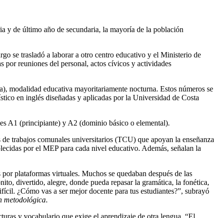
ria y de último año de secundaria, la mayoría de la población
go se trasladó a laborar a otro centro educativo y el Ministerio de
por reuniones del personal, actos cívicos y actividades
dea), modalidad educativa mayoritariamente nocturna. Estos números se
ístico en inglés diseñadas y aplicadas por la Universidad de Costa
les A1 (principiante) y A2 (dominio básico o elemental).
de trabajos comunales universitarios (TCU) que apoyan la enseñanza
tablecidas por el MEP para cada nivel educativo. Además, señalan la
s por plataformas virtuales. Muchos se quedaban después de las
to, divertido, alegre, donde pueda repasar la gramática, la fonética,
ifícil. ¿Cómo vas a ser mejor docente para tus estudiantes?”, subrayó
ón metodológica
.
uras y vocabulario que exige el aprendizaje de otra lengua. “El