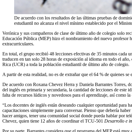
De acuerdo con los resultados de las últimas pruebas de dominio
estudiantil no alcanza el nivel mínimo establecido por el Minis
Verónica y sus compañeros de clase de último año de colegio solo recib
Educación Pública (MEP) hizo el nombramiento del nuevo profesor hast
extracurriculares.
En total, el grupo recibió 48 lecciones efectivas de 35 minutos cada
traducen en tan solo 28 horas de exposición al idioma en todo el año, 
Rica (UCR) a toda la población estudiantil de último año de colegio.
A partir de esta realidad, no es de extrañar que el 64 % de quienes se
De acuerdo con Roxana Chevez Herra y Daniela Barrantes Torres, do
del inglés en primaria y secundaria, la cantidad de lecciones de este 
falta de recursos lúdicos y novedosos para el aprendizaje, así como la
“Los docentes de inglés están deseando cualquier oportunidad para ha
capacitaciones simplemente para conversar. Pienso que debería haber u
hacer amigos, tener una comunidad social donde pueda hablar por teléf
Chevez, quien tiene 12 años de coordinar el TCU-501
Desarrollo e i
Por su parte, Barrantes considera que el programa del MEP está muy c