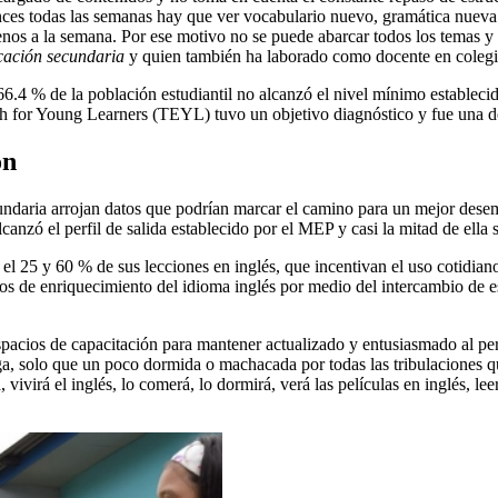
ces todas las semanas hay que ver vocabulario nuevo, gramática nueva 
enos a la semana. Por ese motivo no se puede abarcar todos los temas y
cación secundaria
y quien también ha laborado como docente en colegi
 66.4 % de la población estudiantil no alcanzó el nivel mínimo establec
lish for Young Learners (TEYL) tuvo un objetivo diagnóstico y fue una 
ón
undaria arrojan datos que podrían marcar el camino para un mejor desem
anzó el perfil de salida establecido por el MEP y casi la mitad de ella 
e el 25 y 60 % de sus lecciones en inglés, que incentivan el uso cotidia
s de enriquecimiento del idioma inglés por medio del intercambio de es
pacios de capacitación para mantener actualizado y entusiasmado al pe
ga, solo que un poco dormida o machacada por todas las tribulaciones que
virá el inglés, lo comerá, lo dormirá, verá las películas en inglés, leerá