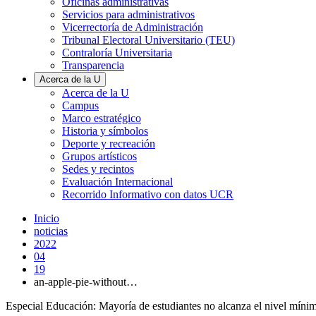
Oficinas administrativas
Servicios para administrativos
Vicerrectoría de Administración
Tribunal Electoral Universitario (TEU)
Contraloría Universitaria
Transparencia
Acerca de la U
Acerca de la U
Campus
Marco estratégico
Historia y símbolos
Deporte y recreación
Grupos artísticos
Sedes y recintos
Evaluación Internacional
Recorrido Informativo con datos UCR
Inicio
noticias
2022
04
19
an-apple-pie-without…
Especial Educación: Mayoría de estudiantes no alcanza el nivel míni