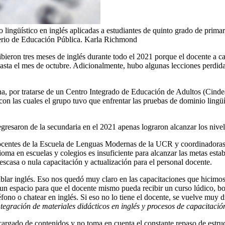
 lingüístico en inglés aplicadas a estudiantes de quinto grado de prima
terio de Educación Pública.
Karla Richmond
ieron tres meses de inglés durante todo el 2021 porque el docente a car
a el mes de octubre. Adicionalmente, hubo algunas lecciones perdidas 
 una, por tratarse de un Centro Integrado de Educación de Adultos (Cin
con las cuales el grupo tuvo que enfrentar las pruebas de dominio lingü
 egresaron de la secundaria en el 2021 apenas lograron alcanzar los nive
centes de la Escuela de Lenguas Modernas de la UCR y coordinadoras 
idioma en escuelas y colegios es insuficiente para alcanzar las metas es
 escasa o nula capacitación y actualización para el personal docente.
blar inglés. Eso nos quedó muy claro en las capacitaciones que hicimo
n espacio para que el docente mismo pueda recibir un curso lúdico, boni
ono o chatear en inglés. Si eso no lo tiene el docente, se vuelve muy d
ntegración de materiales didácticos en inglés y procesos de capacitaci
argado de contenidos y no toma en cuenta el constante repaso de estruct