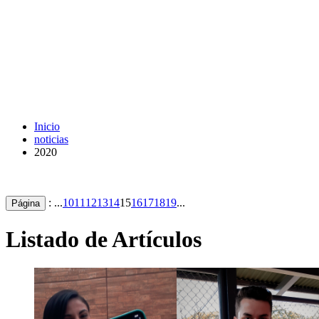
Inicio
noticias
2020
: ...
10
11
12
13
14
15
16
17
18
19
...
Página
Listado de Artículos