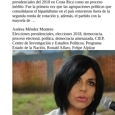
vitamínicos “mágicos”, una correcta nutrición sí puede incidir
directamente en cómo el organismo puede superarla y ayudar
a una pronta recuperación. En ese sentido, para seguir …
Eduardo Muñoz Sequeira
ED-1600, Preanu, Escuela de Nutrición,lactancia materna,
COVID-19
Análisis de las elecciones presidenciales del 2018 retrata una
democracia amenazada
4 nov 2020
Sociedad
Análisis de las elecciones presidenciales del 2018
retrata una democracia amenazada
Además de definir al actual presidente de Costa Rica, el
último proceso electoral en el país dio a conocer aspectos
relevantes sobre la situación …
Diversos aspectos permiten considerar las elecciones
presidenciales del 2018 en Costa Rica como un proceso
inédito. Fue la primera vez que las agrupaciones políticas que
consolidaron el bipartidismo en el país estuvieron fuera de la
segunda ronda de votación y, además, el partido con la