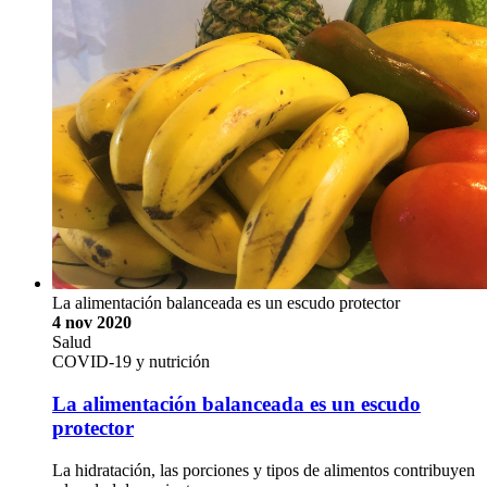
internacional para mejorar la capacidad de predecir las
erupciones de los volcanes activos
Investigadores de la Universidad de Costa Rica (UCR) y de la
Universidad Nacional (UNA) participaron, junto a otros 30
científicos extranjeros, en la misión científica Observaciones
Aéreas de Emisiones Volcánicas (ABOVE, por sus siglas en
inglés), para medir gases magmáticos del volcán Manam, en
…
Cicanum-UCR, Ovsicori-UNA y redacción
Investigación, volcanes, monitoreo, erupciones, sensores,
drones, Cicanum