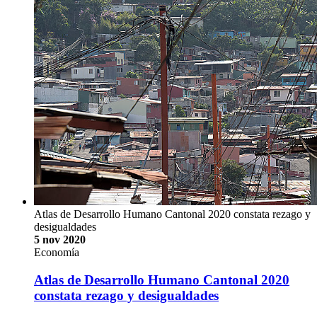
Voz experta: Las Sociales, ciencias que dejan
profundas huellas nacionales y regionales
El principio de las Ciencias Sociales y su aporte al modelo
ideológico de la Universidad de Costa Rica
Las distintas generaciones de estudiantes de la educación
superior pública de la Universidad de Costa Rica, y en
particular las Ciencias Sociales, somos parte de una tradición
histórica labrada de un sólido entorno académico participando
en diversos contextos políticos, sociales y económicos, …
Dra. Isabel Avendaño Flores
#vozexperta