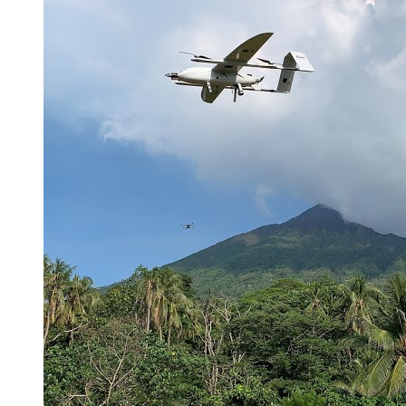
(PNUD) – Costa Rica y la Escuela de Estadística de la
Universidad de Costa Rica (UCR) presentaron el Atlas de
Desarrollo Humano Cantonal 2020. Esta herramienta
pretende contribuir a la comprensión de las distintas realidades
cantonales …
Fernando Montero Bolaños
Atlas Desarrollo Humano Cantonal, PNUD, Escuela de
Estadística