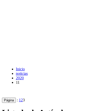
Inicio
noticias
2020
11
:
1
2
3
Página