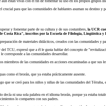
ue aún están vivas con el fin de fomentar su uso en los propios grupos in
crucial para que las comunidades de hablantes asuman su destino y part
uperar y fomentar parte de su cultura y de sus costumbres,
la UCR cue
e Costa Rica", inscritos por la Escuela de Filología, Lingüística y 
a preparación de materiales didácticos, creados con las comunidades y pa
el TCU, expresó que a él le gusta hablar del concepto de "revitalizaci
 le corresponde a las comunidades desarrollar.
on los miembros de las comunidades en acciones encaminadas a que sus le
guas como el brorán, que ya estaba prácticamente ausente.
go que se creó para los niños y niñas de las comunidades del Térraba, e
o decía ni una sola palabra en el idioma brorán, porque ya estaba total
ocimientos lo comparten con sus padres.