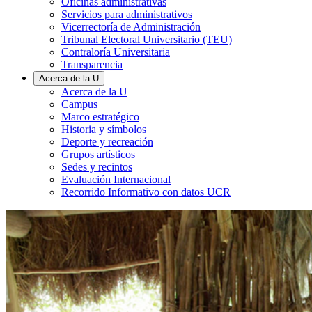
Oficinas administrativas
Servicios para administrativos
Vicerrectoría de Administración
Tribunal Electoral Universitario (TEU)
Contraloría Universitaria
Transparencia
Acerca de la U
Acerca de la U
Campus
Marco estratégico
Historia y símbolos
Deporte y recreación
Grupos artísticos
Sedes y recintos
Evaluación Internacional
Recorrido Informativo con datos UCR