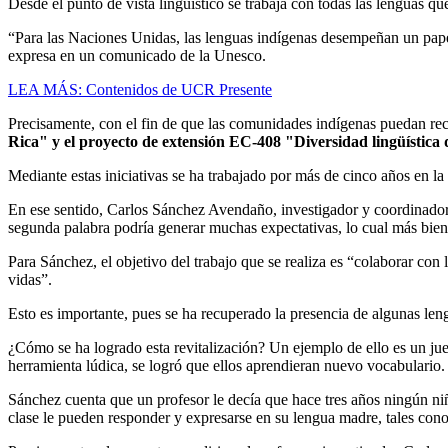
Desde el punto de vista lingüístico se trabaja con todas las lenguas q
“Para las Naciones Unidas, las lenguas indígenas desempeñan un papel 
expresa en un comunicado de la Unesco.
LEA MÁS: Contenidos de UCR Presente
Precisamente, con el fin de que las comunidades indígenas puedan rec
Rica" y el proyecto de extensión EC-408 "Diversidad lingüística d
Mediante estas iniciativas se ha trabajado por más de cinco años en l
En ese sentido, Carlos Sánchez Avendaño, investigador y coordinador d
segunda palabra podría generar muchas expectativas, lo cual más bien
Para Sánchez, el objetivo del trabajo que se realiza es “colaborar c
vidas”.
Esto es importante, pues se ha recuperado la presencia de algunas len
¿Cómo se ha logrado esta revitalización? Un ejemplo de ello es un jue
herramienta lúdica, se logró que ellos aprendieran nuevo vocabulario.
Sánchez cuenta que un profesor le decía que hace tres años ningún niñ
clase le pueden responder y expresarse en su lengua madre, tales con