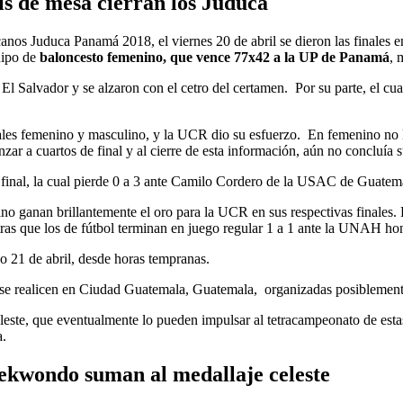
nis de mesa cierran los Juduca
anos Juduca Panamá 2018, el viernes 20 de abril se dieron las finales e
uipo de
baloncesto femenino, que vence 77x42 a la UP de Panamá
, 
l Salvador y se alzaron con el cetro del certamen. Por su parte, el cu
iduales femenino y masculino, y la UCR dio su esfuerzo. En femenino n
 a cuartos de final y al cierre de esta información, aún no concluía s
a final, la cual pierde 0 a 3 ante Camilo Cordero de la USAC de Guatemal
lino ganan brillantemente el oro para la UCR en sus respectivas finales.
ras que los de fútbol terminan en juego regular 1 a 1 ante la UNAH hon
o 21 de abril, desde horas tempranas.
nas se realicen en Ciudad Guatemala, Guatemala, organizadas posibleme
eleste, que eventualmente lo pueden impulsar al tetracampeonato de esta
a.
aekwondo suman al medallaje celeste