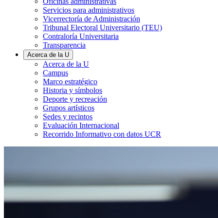
Oficinas administrativas
Servicios para administrativos
Vicerrectoría de Administración
Tribunal Electoral Universitario (TEU)
Contraloría Universitaria
Transparencia
Acerca de la U
Acerca de la U
Campus
Marco estratégico
Historia y símbolos
Deporte y recreación
Grupos artísticos
Sedes y recintos
Evaluación Internacional
Recorrido Informativo con datos UCR