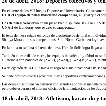
20 de abril, 2018: Deportes colectivos y te
En el cierre de los VII Juegos Deportivos Universitarios Centroameric
UCR el equipo de futsal masculino campeonizó,
al igual que el eq
Los de futsal vencieron
en un juego bien disputado 3x2 a la UES de E
UNAH de Honduras, que se dejó el campeonato.
El tenis de mesa estaba en ronda de dieciseisavos de final en indiv
Shadya Mora ante sus competidoras. Solo Nicole Garbanzo logra avanzar
En la rama masculina del tenis de mesa, Hernán Solís logra llegar a l
También en este día de cierre, los equipos de voleibol y fútbol mascu
Guatemala con parciales de (25-17), (25-20), (15-25) y (25-17), mient
La delegación de la UCR inicia su regreso a suelo nacional este sábad
Se tiene previsto que las próximas justas deportivas centroamerica
Las demás disciplinas ya cerraron con grandes aportes al medallero c
pero debe esperarse el informe oficial de la organización de los Juduc
18 de abril, 2018:
Atletismo, karate do y t