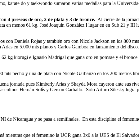
tismo, karate do y taekwondo sumaron varias medallas para la Universid
con 4 preseas de oro, 2 de plata y 3 de bronce.
Al cierre de la jornad
a en menos 61 kg, José Joaquín González I lugar en en Sub 21 y III lu
nos
con Daniela Rojas y también oro con Nicole Jackson en los 800 mts,
ela Arias en 5.000 mts planos y Carlos Gamboa en lanzamiento del disco.
 62 kg kiorugi e Ignasio Madrigal que gana oro en pomsae y el bronc
0 mts pecho y una de plata con Nicole Garbanzo en los 200 metros libr
 buena jornada pues Kimberly Arias y Shayda Mora cayeron ante sus r
masculinos Hernán Solís y Gerson Carballo. Solo Arturo Silesky logra 
 UNI de Nicaragua y se pasa a semifinales. En esta disciplina el feme
má mientras que el femenino la UCR gana 3x0 a la UES de El Salvador,