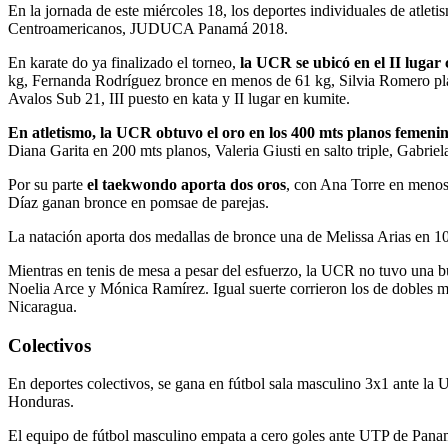
En la jornada de este miércoles 18, los deportes individuales de atle
Centroamericanos, JUDUCA Panamá 2018.
En karate do ya finalizado el torneo,
la UCR se ubicó en el II lugar 
kg, Fernanda Rodríguez bronce en menos de 61 kg, Silvia Romero plat
Avalos Sub 21, III puesto en kata y II lugar en kumite.
En atletismo, la UCR obtuvo el oro en los 400 mts planos femeni
Diana Garita en 200 mts planos, Valeria Giusti en salto triple, Gabri
Por su parte
el taekwondo aporta dos oros
, con Ana Torre en menos
Díaz ganan bronce en pomsae de parejas.
La natación aporta dos medallas de bronce una de Melissa Arias en 10
Mientras en tenis de mesa a pesar del esfuerzo, la UCR no tuvo una
Noelia Arce y Mónica Ramírez. Igual suerte corrieron los de dobles 
Nicaragua.
Colectivos
En deportes colectivos, se gana en fútbol sala masculino 3x1 ante la
Honduras.
El equipo de fútbol masculino empata a cero goles ante UTP de Pana