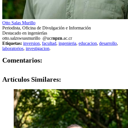
Otto Salas Murillo
Periodista, Oficina de Divulgación e Información
Destacado en ingenierías
otto.sal
zxws
asmurillo
@ucr
npzn
.ac.cr
Etiquetas:
inversion
,
facultad
,
ingenieria
,
educacion
,
desarrollo
,
laboratorios
,
investigacion
.
0
Comentarios:
Artículos
Similares: