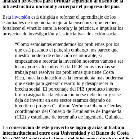
analizan proyectos para brindar seguridad al diseño de la
infraestructura nacional y acuerpar el progreso del país
.
Esta
inversión
está dirigida a reforzar el aprendizaje de los
estudiantes de ingeniería, mejorar la enseñanza que reciben,
fortalecer el vínculo entre la teoría y la práctica, e impulsar los
proyectos de investigación y las iniciativas de acción social.
“Como estudiantes entendemos los problemas por los
que está pasando el país, sin embargo nos parece que
nuestro modelo de educación es intocable; si
empezamos a recortar la inversión nosotros vamos a ser
los mayores afectados. En la UCR todos los días se
trabaja para resolver los problemas que tiene Costa
Rica, pues la educación es la herramienta más poderosa
que existe para generar desarrollo y desaparecer la
brecha social. El porcentaje del PIB (producto interno
bruto) asignado a la educación no se debe tocar y si se
deja de invertir en este sector estamos dejando de
invertir en progreso”, afirmó Verónica Obando Cerdas,
coordinadora del Consejo de Estudiantes de Ingeniería
(CEI) y estudiante de tercer año de Ingeniería Química.
La
consecución de este proyecto se logró gracias al trabajo
interinstitucional entre esta Universidad y el Banco de Costa
Rica (BCR) mediante la figura del fideicomiso de obra pública.