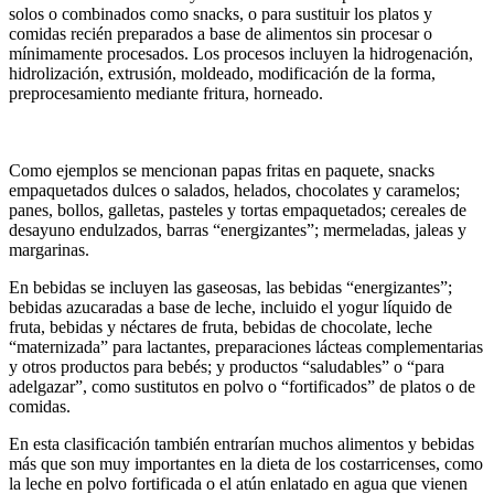
solos o combinados como snacks, o para sustituir los platos y
comidas recién preparados a base de alimentos sin procesar o
mínimamente procesados. Los procesos incluyen la hidrogenación,
hidrolización, extrusión, moldeado, modificación de la forma,
preprocesamiento mediante fritura, horneado.
Como ejemplos se mencionan papas fritas en paquete, snacks
empaquetados dulces o salados, helados, chocolates y caramelos;
panes, bollos, galletas, pasteles y tortas empaquetados; cereales de
desayuno endulzados, barras “energizantes”; mermeladas, jaleas y
margarinas.
En bebidas se incluyen las gaseosas, las bebidas “energizantes”;
bebidas azucaradas a base de leche, incluido el yogur líquido de
fruta, bebidas y néctares de fruta, bebidas de chocolate, leche
“maternizada” para lactantes, preparaciones lácteas complementarias
y otros productos para bebés; y productos “saludables” o “para
adelgazar”, como sustitutos en polvo o “fortificados” de platos o de
comidas.
En esta clasificación también entrarían muchos alimentos y bebidas
más que son muy importantes en la dieta de los costarricenses, como
la leche en polvo fortificada o el atún enlatado en agua que vienen