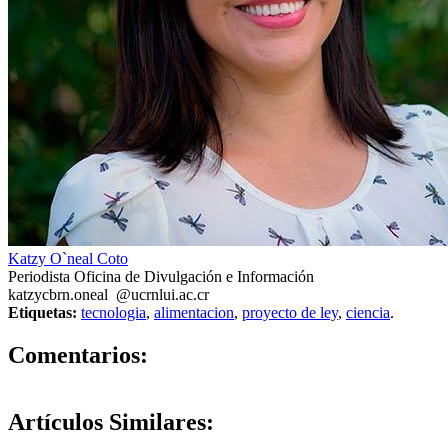
Katzy O`neal Coto
Periodista Oficina de Divulgación e Información
katzy
cbrn
.oneal
@ucr
nlui
.ac.cr
Etiquetas:
tecnologia
,
alimentacion
,
proyecto de ley
,
ciencia
.
0
Comentarios:
Artículos
Similares: