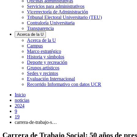
Oficinas administrativas
Servicios para administrativos
Vicerrectoría de Administración
Tribunal Electoral Universitario (TEU)
Contraloría Universitaria
Transparencia
Acerca de la U
Acerca de la U
Campus
Marco estratégico
Historia y símbolos
Deporte y recreación
Grupos artísticos
Sedes y recintos
Evaluación Internacional
Recorrido Informativo con datos UCR
Inicio
noticias
2024
9
19
carrera-de-trabajo-s…
Carrera de Trabajo Social: 50 años de pres