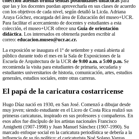
colección además brinda sendas posibilidades didácticas
para
que las y los docentes puedan aprovecharla en sus clases de acuerdo
con los objetivos de cada nivel, según detalló la Licda. Adriana
Araya Góchez, encargada del área de Educación del museo+UCR.
Para facilitar el acercamiento de docentes y estudiantes a esta
colección, el museo+UCR ofrece una
Guia de orientación
didáctica
. Los interesados en obtenerla pueden escribir al
correo:
educacion.museo@ucr.ac.cr.
La exposición se inaugura el 1º de setiembre y estará abierta al
público durante todo el mes en la Sala de Exposiciones de la
Escuela de Arquitectura de la UCR
de 9:00 a.m. a 5:00 p.m.
Se
recomienda la visita para estudiantes de primaria, secudaria y
estudiantes universitarios de historia, comunicación, artes, estudios
generales, estudios sociales, entre otras carreras.
El papá de la caricatura costarricense
Hugo Díaz nació en 1930, en San José. Comenzó a dibujar desde
muy joven; siendo estudiante en el Liceo de Costa Rica realizó sus
primeras caricaturas, inspirado en sus profesores y compañeros. En
esos años fue discípulo de los artistas nacionales Francisco
Amighetti (1907-1998) y Juan Manuel Sánchez (1907-1990). Su
marcado enfoque social en la caricatura periodística se debería a la
influencia de su tío político: el caricaturista Noé Solano Vargas.