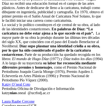
Díaz no recibió una educación formal en el campo de las artes
plásticos. Antes de dedicarse de lleno a la caricatura, trabajó como
dibujante en ingeniería, publicidad y cartografía. En 1970, obtuvo el
primer premio en el Salón Anual de Caricatura Noé Solano, lo que
le facilitó iniciar una carrera como caricaturista.
Lo social y lo político constituyen el eje central de su obra, al lado
de las identidades costarricenses.
En palabras de Díaz: “La
caricatura no debe estar ajena a lo que sucede en el país”.
La
mayor parte de su obra la produjo durante las últimas tres décadas
del siglo XX, que coinciden con el paso del Estado Benefactor al
Neoliberal.
Díaz supo plasmar una identidad criolla a su obra,
por lo que ha sido considerado el padre de la caricatura
costarricense.
Parte de su producción ha quedado recogida en los
libros:
El mundo de Hugo Díaz
(1977) y
Díaz todos los días
(1994)
A lo largo de su trayectoria
su labor fue reconocida mediante
diferentes premios y homenajes
, como el Premio Nacional de
Periodismo Joaquín García Monge (1976), Premio Aquileo J.
Echeverría en Artes Plásticas (1996) y Premio Nacional de
Periodismo Pío Víquez (2000).
Katzy O`neal Coto
Periodista Oficina de Divulgación e Información
katzy
niao
.oneal
@ucr
fodj
.ac.cr
Laura Raabe Cercone
Curadora museo+UCR