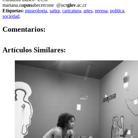
mariana.ra
qsns
abecercone
@ucr
glov
.ac.cr
Etiquetas:
museologia
,
satira
,
caricatura
,
artes
,
prensa
,
politica
,
sociedad
.
0
Comentarios:
Artículos
Similares: