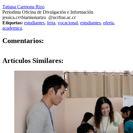
Tatiana Carmona Rizo
Periodista Oficina de Divulgación e Información
jessica.c
rrbi
armonarizo
@ucr
fras
.ac.cr
Etiquetas:
estudiantes
,
feria
,
vocacional
,
estudiantes
,
oferta
,
academica
.
0
Comentarios:
Artículos
Similares: