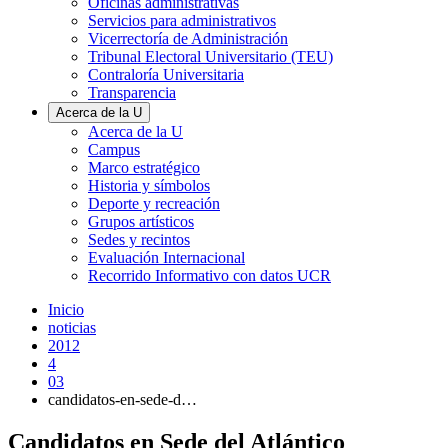
Oficinas administrativas
Servicios para administrativos
Vicerrectoría de Administración
Tribunal Electoral Universitario (TEU)
Contraloría Universitaria
Transparencia
Acerca de la U
Acerca de la U
Campus
Marco estratégico
Historia y símbolos
Deporte y recreación
Grupos artísticos
Sedes y recintos
Evaluación Internacional
Recorrido Informativo con datos UCR
Inicio
noticias
2012
4
03
candidatos-en-sede-d…
Candidatos en Sede del Atlántico