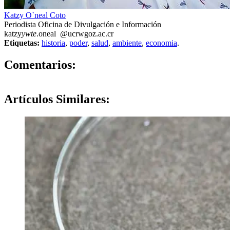
Katzy O`neal Coto
Periodista Oficina de Divulgación e Información
katzy
ywte
.oneal
@ucr
wgoz
.ac.cr
Etiquetas:
historia
,
poder
,
salud
,
ambiente
,
economia
.
0
Comentarios:
Artículos
Similares: