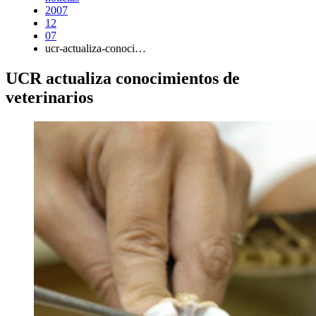
2007
12
07
ucr-actualiza-conoci…
UCR actualiza conocimientos de
veterinarios