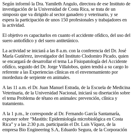
Según informó la Dra. Yamileth Angulo, directora de ese Instituto de
investigación de la Universidad de Costa Rica, se trata de un
simposio que va dirigido al sector ganadero y veterinario, y se
espera la participación de unos 150 profesionales y trabajadores en
la actividad.
El objetivo es capacitarlos en cuanto el accidente ofídico, del uso del
suero antiofídico y del suero antitetánico.
La actividad se iniciará a las 8 a.m. con la conferencia del Dr. José
María Gutiérrez, investigador del Instituto Clodomiro Picado, quien
se encargará de desarrollar el tema La Fisiopatología del Accidente
ofídíco, seguido del Dr. Jorge Villalobos, quien tendrá a su cargo lo
referente a las Experiencias clínicas en el envenenamiento por
mordedura de serpiente en animales.
A las 11 a.m. el Dr. Juan Manuel Estrada, de la Escuela de Medicina
Veterinaria, de la Universidad Nacional, iniciará su disertación sobre
el tema Problema de tétano en animales: prevención, clínica y
tratamiento.
A la 1 p.m., le corresponde al Dr. Fernando García Santamaría,
exponer sobre “Mastitis: Epidemiología microbiológica en Costa
Rica” y a las 2:30 p.m. participarán el Dr. Luis Víquez, de la
empresa Bio Engineering S.A, Eduardo Segura, de la Corporación