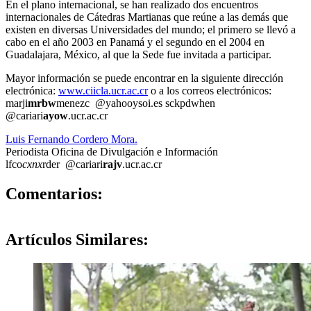
En el plano internacional, se han realizado dos encuentros
internacionales de Cátedras Martianas que reúne a las demás que
existen en diversas Universidades del mundo; el primero se llevó a
cabo en el año 2003 en Panamá y el segundo en el 2004 en
Guadalajara, México, al que la Sede fue invitada a participar.
Mayor información se puede encontrar en la siguiente dirección
electrónica:
www.ciicla.ucr.ac.cr
o a los correos electrónicos:
marji
mrbw
menezc
@yahoo
ysoi
.es
sc
kpdw
hen
@cariari
ayow
.ucr.ac.cr
Luis Fernando Cordero Mora.
Periodista Oficina de Divulgación e Información
lfco
cxnx
rder
@cariari
rajv
.ucr.ac.cr
0
Comentarios:
Artículos
Similares: