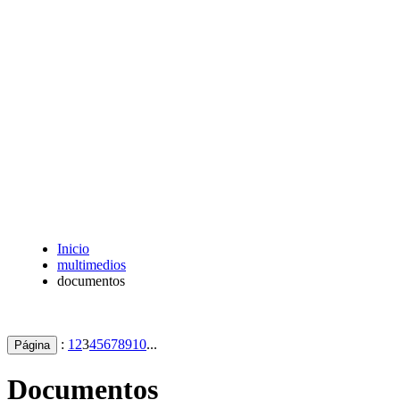
Inicio
multimedios
documentos
:
1
2
3
4
5
6
7
8
9
10
...
Página
Documentos