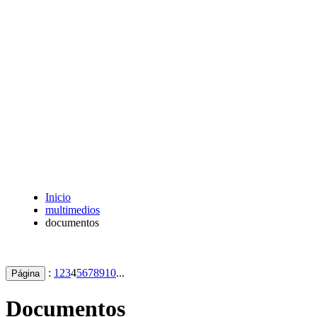
Inicio
multimedios
documentos
:
1
2
3
4
5
6
7
8
9
10
...
Página
Documentos