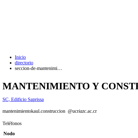
Inicio
directorio
seccion-de-mantenimi…
MANTENIMIENTO Y CONST
SC, Edificio Saprissa
mantenimiento
kaul
.construccion
@ucr
iazc
.ac.cr
Teléfonos
Nodo