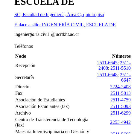
ESCUELA DE
SC, Facultad de Ingeniería, Área C, quinto piso
Enlace a sitio: INGENIERÍA CIVIL, ESCUELA DE
ingenier
tjar
ia.civil
@ucr
tkht
.ac.cr
Teléfonos
Nodo
Números
2511-6645
;
2511-
Recepción
2408
;
2511-5510
2511-6648
;
2511-
Secretaría
6647
Directo
2224-2408
Fax
2511-5813
Asociación de Estudiantes
2511-4759
Asociación Estudiantes (fax)
2511-5093
Archivo
2511-6299
Centro de Transferencia de Tecnología
2253-4942
(fax)
Maestría Interdisciplinaria en Gestión y