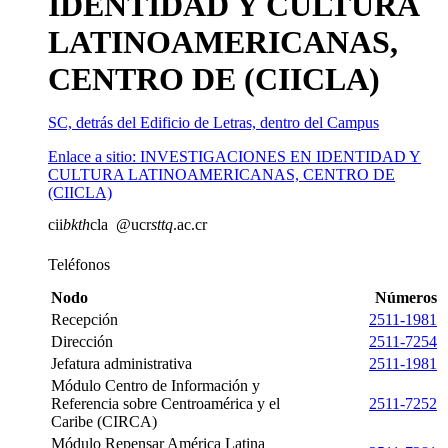
IDENTIDAD Y CULTURA
LATINOAMERICANAS,
CENTRO DE (CIICLA)
SC, detrás del Edificio de Letras, dentro del Campus
Enlace a sitio: INVESTIGACIONES EN IDENTIDAD Y
CULTURA LATINOAMERICANAS, CENTRO DE
(CIICLA)
cii
bkth
cla
@ucr
sttq
.ac.cr
Teléfonos
Nodo
Números
Recepción
2511-1981
Dirección
2511-7254
Jefatura administrativa
2511-1981
Módulo Centro de Información y
Referencia sobre Centroamérica y el
2511-7252
Caribe (CIRCA)
Módulo Repensar América Latina