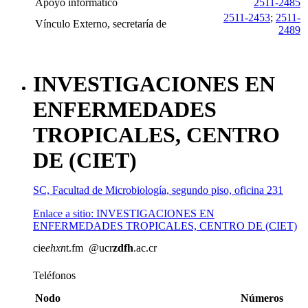
Apoyo informático
2511-2485
2511-2453
;
2511-
Vínculo Externo, secretaría de
2489
INVESTIGACIONES EN
ENFERMEDADES
TROPICALES, CENTRO
DE (CIET)
SC, Facultad de Microbiología, segundo piso, oficina 231
Enlace a sitio: INVESTIGACIONES EN
ENFERMEDADES TROPICALES, CENTRO DE (CIET)
cie
ehxn
t.fm
@ucr
zdfh
.ac.cr
Teléfonos
Nodo
Números