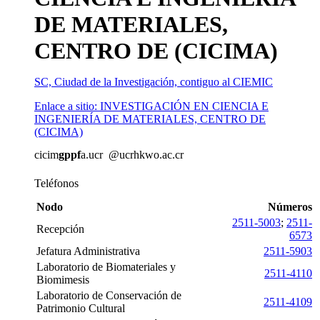
DE MATERIALES,
CENTRO DE (CICIMA)
SC, Ciudad de la Investigación, contiguo al CIEMIC
Enlace a sitio: INVESTIGACIÓN EN CIENCIA E
INGENIERÍA DE MATERIALES, CENTRO DE
(CICIMA)
cicim
gppf
a.ucr
@ucr
hkwo
.ac.cr
Teléfonos
Nodo
Números
2511-5003
;
2511-
Recepción
6573
Jefatura Administrativa
2511-5903
Laboratorio de Biomateriales y
2511-4110
Biomimesis
Laboratorio de Conservación de
2511-4109
Patrimonio Cultural