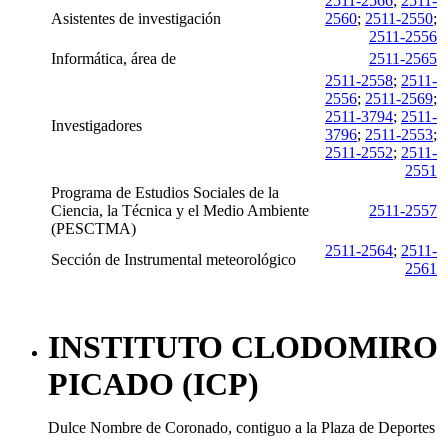
2511-2566
;
2511-
Asistentes de investigación
2560
;
2511-2550
;
2511-2556
Informática, área de
2511-2565
2511-2558
;
2511-
2556
;
2511-2569
;
2511-3794
;
2511-
Investigadores
3796
;
2511-2553
;
2511-2552
;
2511-
2551
Programa de Estudios Sociales de la
Ciencia, la Técnica y el Medio Ambiente
2511-2557
(PESCTMA)
2511-2564
;
2511-
Sección de Instrumental meteorológico
2561
INSTITUTO CLODOMIRO
PICADO (ICP)
Dulce Nombre de Coronado, contiguo a la Plaza de Deportes