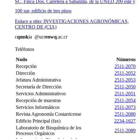
SC, Finca Dos. Carretera a Sabanilla, de la UNED 200 este y
100 sur, edificio de tres pisos
Enlace a sitio: INVESTIGACIONES AGRONÓMICAS,
CENTRO DE (CIA)
c
qmsk
ia
@ucr
enwq
.ac.cr
Teléfonos
Nodo
Números
Recepción
2511-2070
Dirección
2511-2052
Jefatura Administrativa
2511-2053
Secretaría de Dirección
2511-2050
Servicios Administrativos
2511-2051
Recepción de muestras
2511-2054
Servicios Informáticos
2511-2073
Revista Agronomía Costarricense
2511-2080
Edificio Principal (fax)
2234-1627
Laboratorio de Bioquímica de los
2511-2089
Procesos Orgánicos