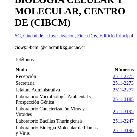
MOLECULAR, CENTRO
DE (CIBCM)
SC, Ciudad de la Investigación, Finca Dos, Edificio Principal
ci
owpm
bcm
@cibcm
nkkg
.ucr.ac.cr
Teléfonos
Nodo
Números
Recepción
2511-2275
Secretaría
2511-2273
Jefatura Administrativa
2511-2277
Laboratorio Microbiología Ambiental y
2511-3185
Prospección Génica
Laboratorio Caracterización Virus y
2511-3195
Viroides
Laboratorio Bacillus Thuringiensis
2511-3247
Laboratorio Biología Molecular de Plantas
2511-3196
y Virus