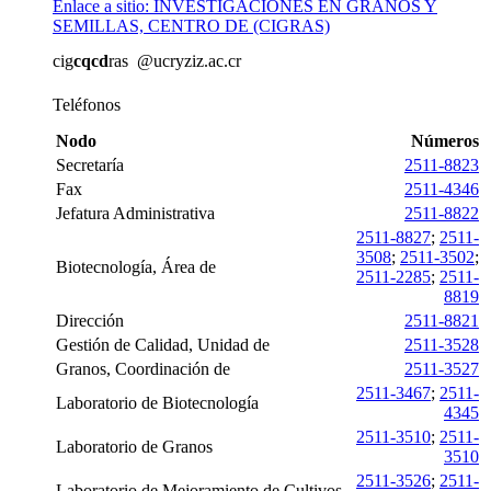
Enlace a sitio: INVESTIGACIONES EN GRANOS Y
SEMILLAS, CENTRO DE (CIGRAS)
cig
cqcd
ras
@ucr
yziz
.ac.cr
Teléfonos
Nodo
Números
Secretaría
2511-8823
Fax
2511-4346
Jefatura Administrativa
2511-8822
2511-8827
;
2511-
3508
;
2511-3502
;
Biotecnología, Área de
2511-2285
;
2511-
8819
Dirección
2511-8821
Gestión de Calidad, Unidad de
2511-3528
Granos, Coordinación de
2511-3527
2511-3467
;
2511-
Laboratorio de Biotecnología
4345
2511-3510
;
2511-
Laboratorio de Granos
3510
2511-3526
;
2511-
Laboratorio de Mejoramiento de Cultivos