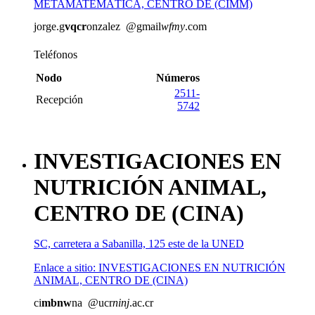
METAMATEMÁTICA, CENTRO DE (CIMM)
jorge.g
vqcr
onzalez
@gmail
wfmy
.com
Teléfonos
Nodo
Números
2511-
Recepción
5742
INVESTIGACIONES EN
NUTRICIÓN ANIMAL,
CENTRO DE (CINA)
SC, carretera a Sabanilla, 125 este de la UNED
Enlace a sitio: INVESTIGACIONES EN NUTRICIÓN
ANIMAL, CENTRO DE (CINA)
ci
mbnw
na
@ucr
ninj
.ac.cr