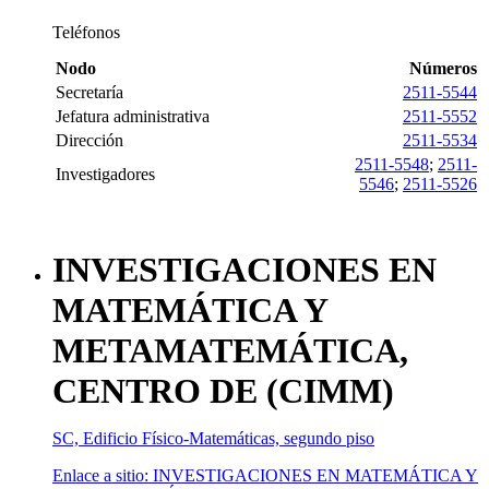
Teléfonos
Nodo
Números
Secretaría
2511-5544
Jefatura administrativa
2511-5552
Dirección
2511-5534
2511-5548
;
2511-
Investigadores
5546
;
2511-5526
INVESTIGACIONES EN
MATEMÁTICA Y
METAMATEMÁTICA,
CENTRO DE (CIMM)
SC, Edificio Físico-Matemáticas, segundo piso
Enlace a sitio: INVESTIGACIONES EN MATEMÁTICA Y