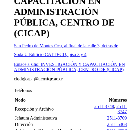
CAPACITACIÓN EN
ADMINISTRACIÓN
PÚBLICA, CENTRO DE
(CICAP)
San Pedro de Montes Oca, al final de la calle 3, detras de
Soda U Edificio CATTECU, piso 3 y 4
Enlace a sitio: INVESTIGACIÓN Y CAPACITACIÓN EN
ADMINISTRACIÓN PÚBLICA, CENTRO DE (CICAP)
ci
qdgj
cap
@ucr
ntqe
.ac.cr
Teléfonos
Nodo
Números
2511-3748
;
2511-
Recepción y Archivo
3747
Jefatura Administrativa
2511-3709
Dirección
2511-5303