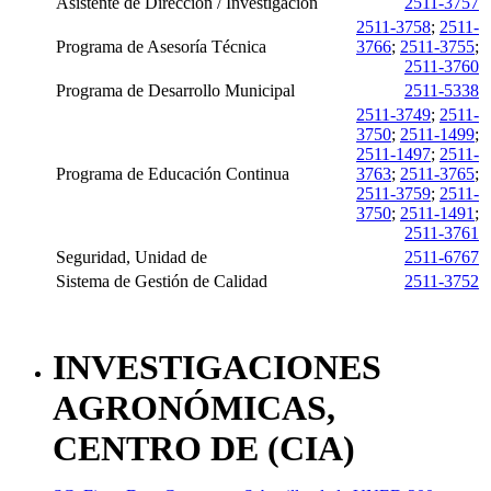
Asistente de Dirección / Investigación
2511-3757
2511-3758
;
2511-
Programa de Asesoría Técnica
3766
;
2511-3755
;
2511-3760
Programa de Desarrollo Municipal
2511-5338
2511-3749
;
2511-
3750
;
2511-1499
;
2511-1497
;
2511-
Programa de Educación Continua
3763
;
2511-3765
;
2511-3759
;
2511-
3750
;
2511-1491
;
2511-3761
Seguridad, Unidad de
2511-6767
Sistema de Gestión de Calidad
2511-3752
INVESTIGACIONES
AGRONÓMICAS,
CENTRO DE (CIA)