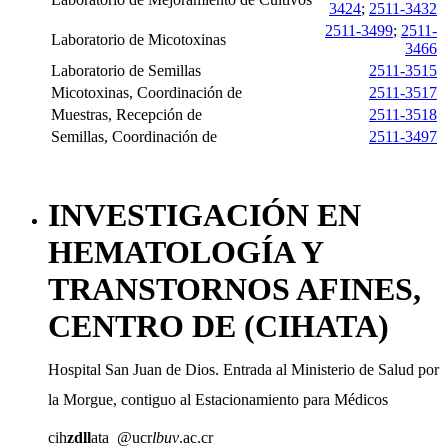
3424
;
2511-3432
2511-3499
;
2511-
Laboratorio de Micotoxinas
3466
Laboratorio de Semillas
2511-3515
Micotoxinas, Coordinación de
2511-3517
Muestras, Recepción de
2511-3518
Semillas, Coordinación de
2511-3497
INVESTIGACIÓN EN
HEMATOLOGÍA Y
TRANSTORNOS AFINES,
CENTRO DE (CIHATA)
Hospital San Juan de Dios. Entrada al Ministerio de Salud por
la Morgue, contiguo al Estacionamiento para Médicos
cih
zdll
ata
@ucr
lbuv
.ac.cr