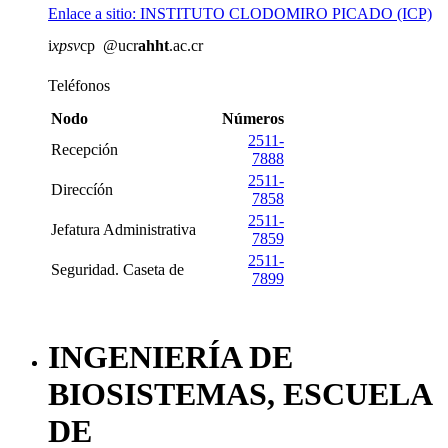
Enlace a sitio: INSTITUTO CLODOMIRO PICADO (ICP)
i
xpsv
cp
@ucr
ahht
.ac.cr
Teléfonos
Nodo
Números
2511-
Recepción
7888
2511-
Direccíón
7858
2511-
Jefatura Administrativa
7859
2511-
Seguridad. Caseta de
7899
INGENIERÍA DE
BIOSISTEMAS, ESCUELA
DE