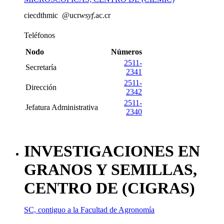
cie
cdth
mic
@ucr
wsyf
.ac.cr
Teléfonos
Nodo
Números
2511-
Secretaría
2341
2511-
Dirección
2342
2511-
Jefatura Administrativa
2340
INVESTIGACIONES EN
GRANOS Y SEMILLAS,
CENTRO DE (CIGRAS)
SC, contiguo a la Facultad de Agronomía