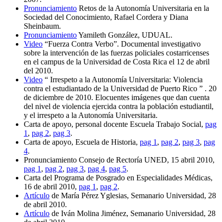
Pronunciamiento
Retos de la Autonomía Universitaria en la
Sociedad del Conocimiento, Rafael Cordera y Diana
Sheinbaum.
Pronunciamiento
Yamileth González, UDUAL.
Video
“Fuerza Contra Verbo”. Documental investigativo
sobre la intervención de las fuerzas policiales costarricenses
en el campus de la Universidad de Costa Rica el 12 de abril
del 2010.
Video
“ Irrespeto a la Autonomía Universitaria: Violencia
contra el estudiantado de la Universidad de Puerto Rico ” . 20
de diciembre de 2010. Elocuentes imágenes que dan cuenta
del nivel de violencia ejercida contra la población estudiantil,
y el irrespeto a la Autonomía Universitaria.
Carta de apoyo, personal docente Escuela Trabajo Social,
pag
1
,
pag 2
,
pag 3
.
Carta de apoyo, Escuela de Historia,
pag 1
,
pag 2
,
pag 3
,
pag
4
.
Pronunciamiento Consejo de Rectoría UNED, 15 abril 2010,
pag 1
,
pag 2
,
pag 3
,
pag 4
,
pag 5
.
Carta del Programa de Posgrado en Especialidades Médicas,
16 de abril 2010,
pag 1
,
pag 2
.
Artículo
de María Pérez Yglesias, Semanario Universidad, 28
de abril 2010.
Artículo
de Iván Molina Jiménez, Semanario Universidad, 28