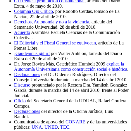
OIJ frente a prohibición constitucional
, artículo del Diario
Extra, 4 de mayo de 2010.
Columna Ojo Crítico
, por Rodolfo Cerdas, tomado de La
Nación, 25 de abril de 2010.
Derechos, Autonomía y no a la violencia
, artículo del
Semanario Universidad, 28 de abril de 2010.
Acuerdo
Asamblea Escuela Ciencias de la Comunicación
Colectiva.
El Editorial y el Fiscal General se equivocan
, artículo de La
Prensa Libre.
¡Gaudeamus igitur!
por Walter Antillon, tomado del Diario
Extra del 20 de abril de 2010.
Dr. Jorge Rovira Más, Catedrático Humbolt 2009
explica la
Autonomía Universitaria como construcción social e histórica
.
Declaraciones
del Dr. Oldemar Rodríguez, Director del
Consejo Universitario durante la marcha del 14 de abril 2010.
Discurso
pronunciado por la Rectora Dra. Yamileth González
García, durante la marcha del 14 de abril 2010, frente al Poder
Judicial.
Oficio
del Secretario General de la UDUAL, Rafael Cordera
Campos.
Declaraciones
del director de la Oficina Jurídica, Luis
Baudrit.
Comunicados de apoyo del
CONARE
y de las universidades
públicas:
UNA
,
UNED
,
TEC
.